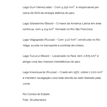
Lago Guri (Venezuela) – Com 4.250 km², é responsável por
cerca de 60% da energia elétrica do país.
Lago Sobradinho (Brasil) – O maior da América Latina em área
contínua, com 4.214 km², formado no Rio São Francisco.
Lago Volgogrado (Rússia) – Com 3.117 km², construído no Rio
Volga, auxilia no transporte e controle de cheias.
Lago Tucuruí (Brasil) – Localizado no Pará, tem 2.875 km² e
abriga uma das maiores hidrelétricas do país.
Lago Krasnoyarsk (Rússia) – Criado em 1972, cobre 2.000 km²
e mantém navegação o ano todo devido ao calor liberado pela
usina.
Por Correio do Estado
Foto: Shutterstock