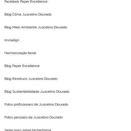
Facebook Paper Excellence
Blog Clima
Juscelino Dourado
Blog Meio Ambiente
Juscelino Dourado
Invisalign
Harmonização facial
Blog
Paper Excellence
Blog Resíduos
Juscelino Dourado
Blog Sustentabilidade
Juscelino Dourado
Fotos profissionais de
Juscelino Dourado
Fotos pessoais de
Juscelino Dourado
Saiba mais sobre
bichectomia