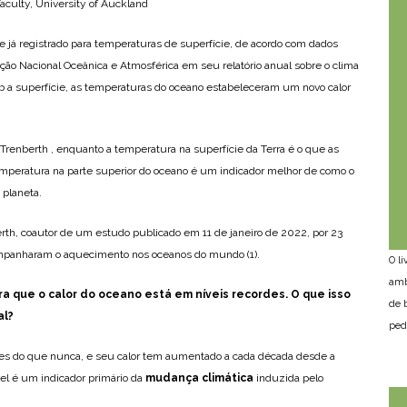
Faculty, University of Auckland
e já registrado para temperaturas de superfície, de acordo com dados
ão Nacional Oceânica e Atmosférica em seu relatório anual sobre o clima
ob a superfície, as temperaturas do oceano estabeleceram um novo calor
 Trenberth , enquanto a temperatura na superfície da Terra é o que as
emperatura na parte superior do oceano é um indicador melhor de como o
 planeta.
th, coautor de um estudo publicado em 11 de janeiro de 2022, por 23
ompanharam o aquecimento nos oceanos do mundo (1).
O l
amb
a que o calor do oceano está em níveis recordes. O que isso
de 
al?
ped
s do que nunca, e seu calor tem aumentado a cada década desde a
l é um indicador primário da
mudança climática
induzida pelo