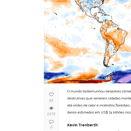
O mundo testemunhou desastres climáti
destrutivas que varreram cidades mont
88
até ondas de calor e incêndios florestai
danos estimados em US$ 74 bilhões nos
1376
Kevin Trenberth
*
0