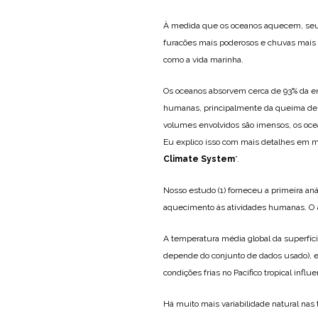
À medida que os oceanos aquecem, seu c
furacões mais poderosos e chuvas mais 
como a vida marinha.
Os oceanos absorvem cerca de 93% da ene
humanas, principalmente da queima de c
volumes envolvidos são imensos, os oc
Eu explico isso com mais detalhes em me
Climate System
”.
Nosso estudo (1) forneceu a primeira a
aquecimento às atividades humanas. O
A temperatura média global da superfície
depende do conjunto de dados usado), em
condições frias no Pacífico tropical infl
Há muito mais variabilidade natural nas