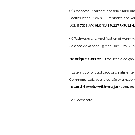
(2) Observed Interhemispheric Meridiona
Pacific Ocean. Kevin E. Trenberth and Y
DOI:
https://doi.org/10.1175/JCLI-
(3) Pathways and modification of warm w
Science Advances • 9 Apr 2021 • Vol 7, Is
Henrique Cortez
*, tradução e edição.
* Este artigo foi publicado originalmente
Commons. Leia aqui a versão original e
record-levels-with-major-conse
Por Ecodebate