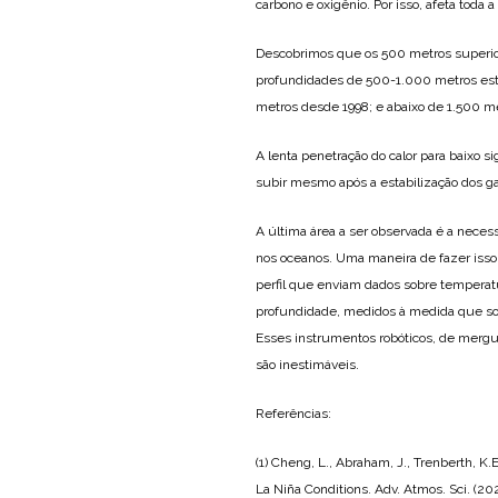
carbono e oxigênio. Por isso, afeta toda a
Descobrimos que os 500 metros superio
profundidades de 500-1.000 metros est
metros desde 1998; e abaixo de 1.500 m
A lenta penetração do calor para baixo s
subir mesmo após a estabilização dos ga
A última área a ser observada é a neces
nos oceanos. Uma maneira de fazer isso
perfil que enviam dados sobre temperatu
profundidade, medidos à medida que s
Esses instrumentos robóticos, de mergu
são inestimáveis.
Referências:
(1) Cheng, L., Abraham, J., Trenberth, 
La Niña Conditions. Adv. Atmos. Sci. (20