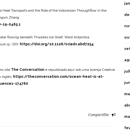
ja
l Heat Transports and the Role of the Indonesian Throughflow in the
de
ongxin Zhang
D-19-0465.1
no
ou
ater flowing beneath Thwaites Ice Shelf, West Antarctica
sue 15 • DOI:
https://doi.org/10.1126/sciadv.abd7254
se
ag
 no site
The Conversation
e republicado aqui sob uma licença Creative
ju
m inglês:
https://theconversation.com/ocean-heat-is-at-
ju
quences-174760
ma
abr
Compartilhe
ma
fe