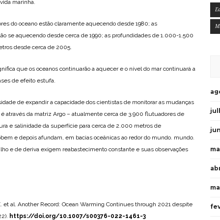
 vida marinha.
E
res do oceano estão claramente aquecendo desde 1980; as
M
ão se aquecendo desde cerca de 1990; as profundidades de 1.000-1.500
etros desde cerca de 2005.
ignifica que os oceanos continuarão a aquecer e o nível do mar continuará a
ses de efeito estufa.
ag
sidade de expandir a capacidade dos cientistas de monitorar as mudanças
ju
 é através da matriz Argo – atualmente cerca de 3.900 flutuadores de
ra e salinidade da superfície para cerca de 2.000 metros de
ju
obem e depois afundam, em bacias oceânicas ao redor do mundo. mundo.
ma
lho e de deriva exigem reabastecimento constante e suas observações
ab
ma
K.E. et al. Another Record: Ocean Warming Continues through 2021 despite
fe
22).
https://doi.org/10.1007/s00376-022-1461-3