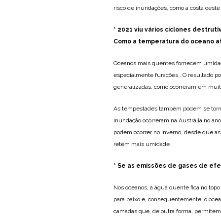
risco de inundações, como a costa oes
* 2021 viu vários ciclones destruti
Como a temperatura do oceano a
Oceanos mais quentes fornecem umidade
especialmente furacões . O resultado p
generalizadas, como ocorreram em muit
As tempestades também podem se tornar
inundação ocorreram na Austrália no a
podem ocorrer no inverno, desde que a
retém mais umidade .
* Se as emissões de gases de efei
Nos oceanos, a água quente fica no top
para baixo e, consequentemente, o oceano
camadas que, de outra forma, permitem 