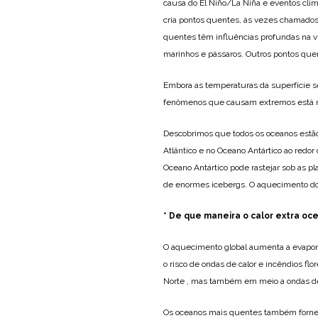
causa do El Niño/La Niña e eventos cli
cria pontos quentes, às vezes chamados 
quentes têm influências profundas na v
marinhos e pássaros. Outros pontos quen
Embora as temperaturas da superfície s
fenômenos que causam extremos está rel
Descobrimos que todos os oceanos est
Atlântico e no Oceano Antártico ao redor
Oceano Antártico pode rastejar sob as pl
de enormes icebergs. O aquecimento do
* De que maneira o calor extra oc
O aquecimento global aumenta a evapor
o risco de ondas de calor e incêndios f
Norte , mas também em meio a ondas de ca
Os oceanos mais quentes também fornec