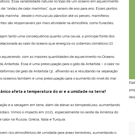
máticos. Essa variabilidade natural no topo de um oceano em aquecimento
de “ondas de calor marinhas”, que variam de ano para ano. Esses pontos
ida marinha , desde o minúsculo plâncton até os peixes, mamíferos
tes são responsáveis por mais atividade na atmosfera, como furacões.
ejam tanto uma consequência quanto uma causa, a principal fonte dos
acionada ao calor do oceano que energiza os sistemas climáticos (2).
ão aquecendo, com as maiores quantidades de aquecimento no Oceano
 da Antártida. Essa é uma preocupação para o gelo da Antártida – o calor no
ataformas de gelo da Antártida (3) , afinando-as e resultando na separação
s oceanos também é uma preocupação para o aumento do nível do mar .
Ela
pro
eânico afeta a temperatura do ar e a umidade na terra?
des
ação e a secagem em terra, além de elevar as temperaturas, aumentando
lorestais. Vimos o impacto em 2021, especialmente no oeste da América do
lor na Rússia, Grécia, Itália e Turquia .
em rios atmosféricos de umidade para áreas terrestres, aumentando o