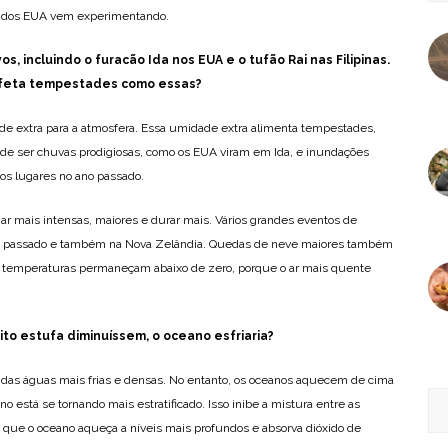
te dos EUA vem experimentando.
vos, incluindo o furacão Ida nos EUA e o tufão Rai nas Filipinas.
feta tempestades como essas?
 extra para a atmosfera. Essa umidade extra alimenta tempestades,
ode ser chuvas prodigiosas, como os EUA viram em Ida, e inundações
os lugares no ano passado.
 mais intensas, maiores e durar mais. Vários grandes eventos de
no passado e também na Nova Zelândia. Quedas de neve maiores também
s temperaturas permaneçam abaixo de zero, porque o ar mais quente
to estufa diminuíssem, o oceano esfriaria?
o das águas mais frias e densas. No entanto, os oceanos aquecem de cima
 está se tornando mais estratificado. Isso inibe a mistura entre as
que o oceano aqueça a níveis mais profundos e absorva dióxido de