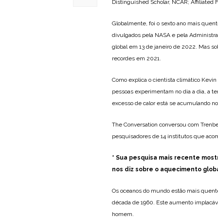
Distinguished Scholar, NCAR; Affiliated 
Globalmente, foi o sexto ano mais quent
divulgados pela NASA e pela Administraç
global em 13 de janeiro de 2022. Mas s
recordes em 2021.
Como explica o cientista climático Kevin
pessoas experimentam no dia a dia, a t
excesso de calor está se acumulando no
The Conversation conversou com Trenber
pesquisadores de 14 institutos que ac
* Sua pesquisa mais recente mostr
nos diz sobre o aquecimento glob
Os oceanos do mundo estão mais quente
década de 1960. Este aumento implacáve
homem.