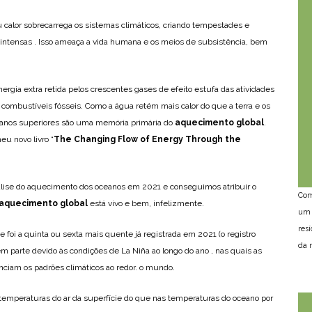
alor sobrecarrega os sistemas climáticos, criando tempestades e
intensas . Isso ameaça a vida humana e os meios de subsistência, bem
rgia extra retida pelos crescentes gases de efeito estufa das atividades
ombustíveis fósseis. Como a água retém mais calor do que a terra e os
eanos superiores são uma memória primária do
aquecimento global
.
u novo livro “
The Changing Flow of Energy Through the
nálise do aquecimento dos oceanos em 2021 e conseguimos atribuir o
Com
aquecimento global
está vivo e bem, infelizmente.
um 
res
 foi a quinta ou sexta mais quente já registrada em 2021 (o registro
da n
 parte devido às condições de La Niña ao longo do ano , nas quais as
uenciam os padrões climáticos ao redor. o mundo.
 temperaturas do ar da superfície do que nas temperaturas do oceano por