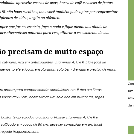
 adubada: aproveite cascas de ovos, borra de café e cascas de frutas.
8L são boas escolhas, mas você também pode optar por reaproveitar
pientes de vidro, argila ou plástico.
pre que for necessário, faça a poda e fique atento aos sinais de
cure
alternativas naturais
para reequilibrar o ecossistema da sua
ão precisam de muito espaço
culinária, rica em antioxidantes, vitaminas A, C e K. Ela é fácil de
quenos, prefere locais ensolarados, solo bem drenado e precisa de regas
Com
e pronta para compor salada, sanduíches, etc. É rica em fibras,
um 
m vasos de 80 cm, necessita de um solo rico em nutrientes, regas
res
da n
 bastante apreciado na culinária. Possui vitaminas A, C e K e
er cultivado em vasos de 80 cm, deve ser conduzido em um local
 regado frequentemente.