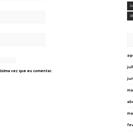
E
M
ag
ju
óxima vez que eu comentar.
ju
ma
ab
ma
fe