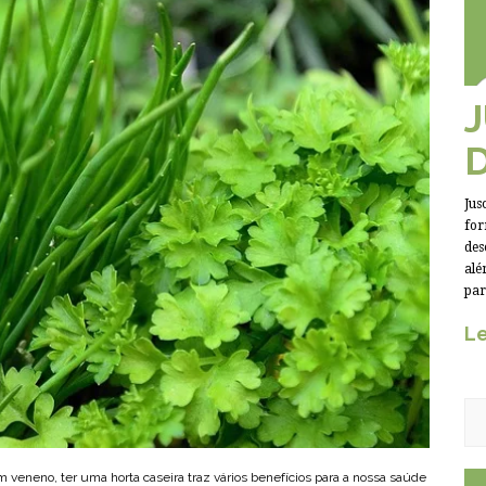
Jus
for
des
alé
par
Le
m veneno, ter uma horta caseira traz vários benefícios para a nossa saúde