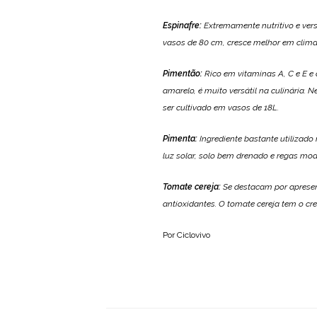
Espinafre
:
Extremamente nutritivo e versá
vasos de 80 cm, cresce melhor em clima
Pimentão
:
Rico em vitaminas A, C e E e
amarelo, é muito versátil na culinária.
ser cultivado em vasos de 18L.
Pimenta
:
Ingrediente bastante utilizado 
luz solar, solo bem drenado e regas mo
Tomate cereja
:
Se destacam por apresent
antioxidantes. O tomate cereja tem o cre
Por Ciclovivo