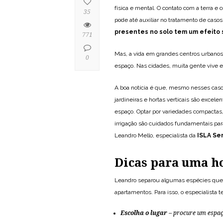
física e mental. O contato com a terra e
35
pode até auxiliar no tratamento de caso
presentes no solo tem um efeito 
771
Mas, a vida em grandes centros urbanos 
0
espaço. Nas cidades, muita gente vive 
A boa notícia é que, mesmo nesses casos,
jardineiras e hortas verticais são exce
espaço. Optar por variedades compactas,
irrigação são cuidados fundamentais pa
Leandro Mello, especialista da
ISLA S
Dicas para uma h
Leandro separou algumas espécies que
apartamentos. Para isso, o especialista 
Escolha o lugar
– procure um espaço