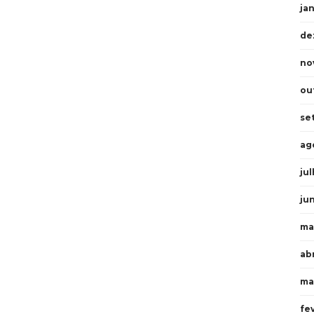
ja
de
no
ou
se
ag
ju
ju
ma
abr
ma
fe