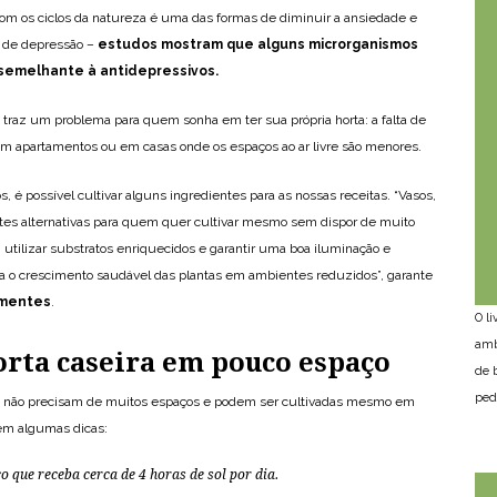
 com os ciclos da natureza é uma das formas de diminuir a ansiedade e
s de depressão –
estudos mostram que alguns microrganismos
semelhante à antidepressivos.
traz um problema para quem sonha em ter sua própria horta: a falta de
em apartamentos ou em casas onde os espaços ao ar livre são menores.
 é possível cultivar alguns ingredientes para as nossas receitas. “Vasos,
lentes alternativas para quem quer cultivar mesmo sem dispor de muito
 utilizar substratos enriquecidos e garantir uma boa iluminação e
ra o crescimento saudável das plantas em ambientes reduzidos”, garante
ementes
.
O l
amb
orta caseira em pouco espaço
de 
ped
 não precisam de muitos espaços e podem ser cultivadas mesmo em
tem algumas dicas:
 que receba cerca de 4 horas de sol por dia.