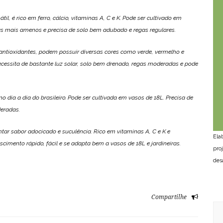
til, é rico em ferro, cálcio, vitaminas A, C e K. Pode ser cultivado em
s mais amenos e precisa de solo bem adubado e regas regulares.
 antioxidantes, podem possuir diversas cores como verde, vermelho e
 Necessita de bastante luz solar, solo bem drenado, regas moderadas e pode
no dia a dia do brasileiro. Pode ser cultivada em vasos de 18L. Precisa de
deradas.
ar sabor adocicado e suculência. Rico em vitaminas A, C e K e
Ela
scimento rápido, fácil e se adapta bem a vasos de 18L e jardineiras.
pro
des
Compartilhe