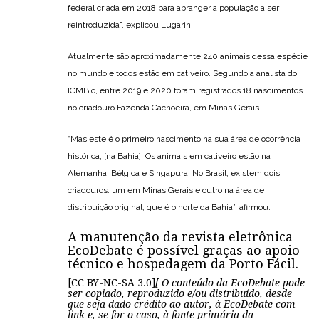
federal criada em 2018 para abranger a população a ser
reintroduzida”, explicou Lugarini.
Atualmente são aproximadamente 240 animais dessa espécie
no mundo e todos estão em cativeiro. Segundo a analista do
ICMBio, entre 2019 e 2020 foram registrados 18 nascimentos
no criadouro Fazenda Cachoeira, em Minas Gerais.
“Mas este é o primeiro nascimento na sua área de ocorrência
histórica, [na Bahia]. Os animais em cativeiro estão na
Alemanha, Bélgica e Singapura. No Brasil, existem dois
criadouros: um em Minas Gerais e outro na área de
distribuição original, que é o norte da Bahia”, afirmou.
A manutenção da revista eletrônica
EcoDebate é possível graças ao apoio
técnico e hospedagem da
Porto Fácil
.
[CC BY-NC-SA 3.0]
[ O conteúdo da EcoDebate pode
ser copiado, reproduzido e/ou distribuído, desde
que seja dado crédito ao autor, à EcoDebate com
link e, se for o caso, à fonte primária da