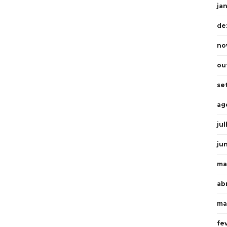
ja
de
no
ou
se
ag
ju
ju
ma
abr
ma
fe