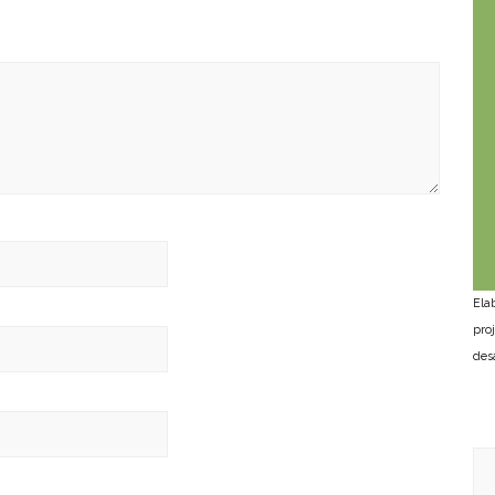
Ela
pro
des