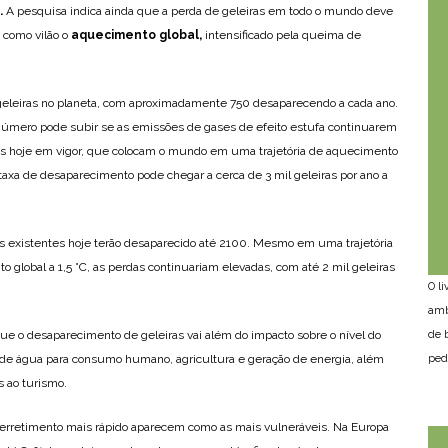
.
A pesquisa indica ainda que a perda de geleiras em todo o mundo deve
 como vilão o
aquecimento global,
intensificado pela queima de
geleiras no planeta, com aproximadamente 750 desaparecendo a cada ano.
número pode subir se as emissões de gases de efeito estufa continuarem
icas hoje em vigor, que colocam o mundo em uma trajetória de aquecimento
a taxa de desaparecimento pode chegar a cerca de 3 mil geleiras por ano a
as existentes hoje terão desaparecido até 2100. Mesmo em uma trajetória
 global a 1,5 °C, as perdas continuariam elevadas, com até 2 mil geleiras
O l
amb
de 
ue o desaparecimento de geleiras vai além do impacto sobre o nível do
ped
s de água para consumo humano, agricultura e geração de energia, além
 ao turismo.
erretimento mais rápido aparecem como as mais vulneráveis. Na Europa