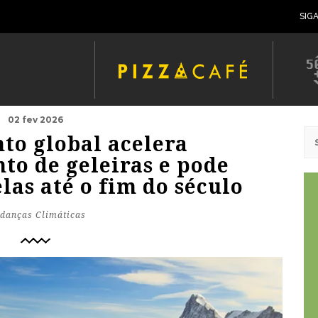
SIG
02 fev 2026
to global acelera
to de geleiras e pode
las até o fim do século
danças Climáticas