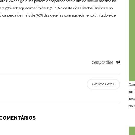
 até 87% das geleiras podem desaparecer até o fim do século mesmo no
para 97% sob aquecimento de 2,7 °C. No oeste dos Estados Unidos e no
indica perda de mais de 70% das geleiras com aquecimento limitado e de
Compartilhe
Próximo Post
Com
um 
res
da n
 COMENTÁRIOS