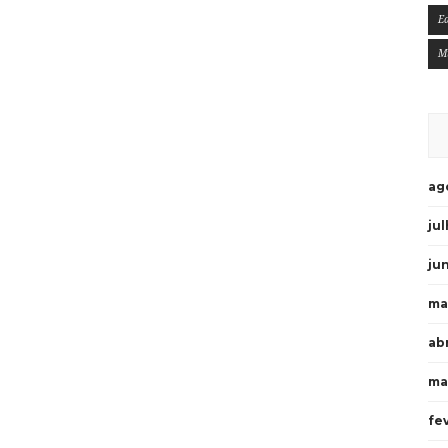
E
M
ag
ju
ju
ma
ab
ma
fe