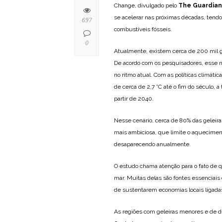
Change, divulgado pelo
The Guardian
se acelerar nas próximas décadas, tendo
697
combustíveis fósseis.
0
Atualmente, existem cerca de 200 mil 
De acordo com os pesquisadores, esse 
no ritmo atual. Com as políticas climát
de cerca de 2,7 °C até o fim do século, 
partir de 2040.
Nesse cenário, cerca de 80% das geleir
mais ambiciosa, que limite o aquecimento
desaparecendo anualmente.
O estudo chama atenção para o fato de q
mar. Muitas delas são fontes essenciai
de sustentarem economias locais ligadas
As regiões com geleiras menores e de d