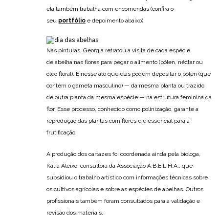
ela também trabalha com encomendas (confira o
seu
portfólio
e depoimento abaixo).
Nas pinturas, Georgia retratou a visita de cada espécie
de abelha nas flores para pegar o alimento (pólen, néctar ou
óleo floral). É nesse ato que elas podem depositar o pólen (que
contém o gameta masculino) — da mesma planta ou trazido
de outra planta da mesma espécie — na estrutura feminina da
flor. Esse processo, conhecido como polinização, garante a
reprodução das plantas com flores e é essencial para a
frutificação.
A produção dos cartazes foi coordenada ainda pela bióloga,
Kátia Aleixo, consultora da Associação A.B.E.L.H.A., que
subsidiou o trabalho artístico com informações técnicas sobre
os cultivos agrícolas e sobre as espécies de abelhas. Outros
profissionais também foram consultados para a validação e
revisão dos materiais.