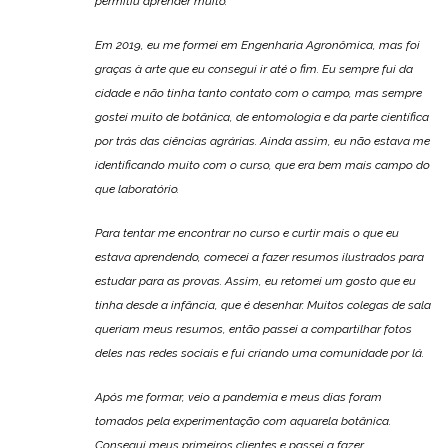
permitiu aprender muito.
Em 2019, eu me formei em Engenharia Agronômica, mas foi
graças à arte que eu consegui ir até o fim. Eu sempre fui da
cidade e não tinha tanto contato com o campo, mas sempre
gostei muito de botânica, de entomologia e da parte científica
por trás das ciências agrárias. Ainda assim, eu não estava me
identificando muito com o curso, que era bem mais campo do
que laboratório.
Para tentar me encontrar no curso e curtir mais o que eu
estava aprendendo, comecei a fazer resumos ilustrados para
estudar para as provas. Assim, eu retomei um gosto que eu
tinha desde a infância, que é desenhar. Muitos colegas de sala
queriam meus resumos, então passei a compartilhar fotos
deles nas redes sociais e fui criando uma comunidade por lá.
Após me formar, veio a pandemia e meus dias foram
tomados pela experimentação com aquarela botânica.
Consegui meus primeiros clientes e passei a fazer