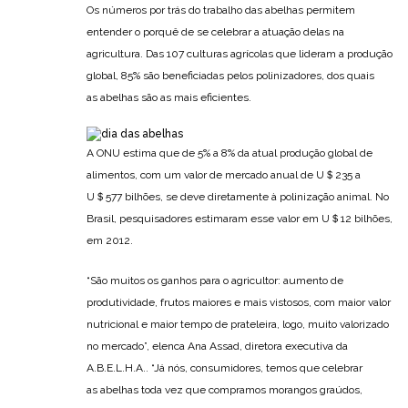
Os números por trás do trabalho das abelhas permitem
entender o porquê de se celebrar a atuação delas na
agricultura. Das 107 culturas agrícolas que lideram a produção
global, 85% são beneficiadas pelos polinizadores, dos quais
as abelhas são as mais eficientes.
A ONU estima que de 5% a 8% da atual produção global de
alimentos, com um valor de mercado anual de U＄235 a
U＄577 bilhões, se deve diretamente à polinização animal. No
Brasil, pesquisadores estimaram esse valor em U＄12 bilhões,
em 2012.
“São muitos os ganhos para o agricultor: aumento de
produtividade, frutos maiores e mais vistosos, com maior valor
nutricional e maior tempo de prateleira, logo, muito valorizado
no mercado”, elenca Ana Assad, diretora executiva da
A.B.E.L.H.A.. “Já nós, consumidores, temos que celebrar
as abelhas toda vez que compramos morangos graúdos,