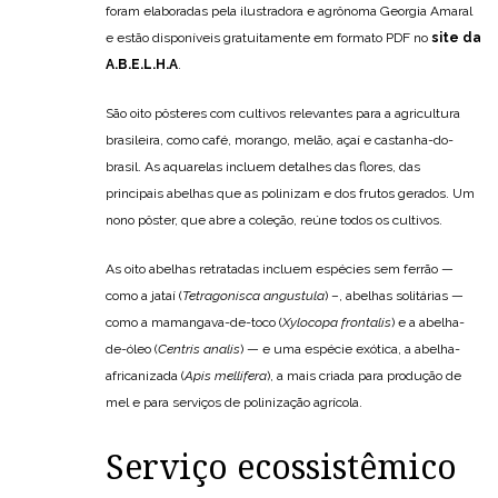
foram elaboradas pela ilustradora e agrônoma Georgia Amaral
e estão disponíveis gratuitamente em formato PDF no
site da
A.B.E.L.H.A
.
São oito pôsteres com cultivos relevantes para a agricultura
brasileira, como café, morango, melão, açaí e castanha-do-
brasil. As aquarelas incluem detalhes das flores, das
principais abelhas que as polinizam e dos frutos gerados. Um
nono pôster, que abre a coleção, reúne todos os cultivos.
As oito abelhas retratadas incluem espécies sem ferrão —
como a jataí (
Tetragonisca angustula
) –, abelhas solitárias —
como a mamangava-de-toco (
Xylocopa frontalis
) e a abelha-
de-óleo (
Centris analis
) — e uma espécie exótica, a abelha-
africanizada (
Apis mellifera
), a mais criada para produção de
mel e para serviços de polinização agrícola.
Serviço ecossistêmico