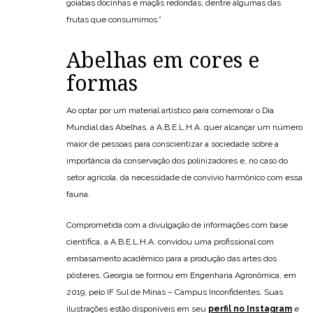
goiabas docinhas e maçãs redondas, dentre algumas das
frutas que consumimos.”
Abelhas em cores e
formas
Ao optar por um material artístico para comemorar o Dia
Mundial das Abelhas, a A.B.E.L.H.A. quer alcançar um número
maior de pessoas para conscientizar a sociedade sobre a
importância da conservação dos polinizadores e, no caso do
setor agrícola, da necessidade de convívio harmônico com essa
fauna.
Comprometida com a divulgação de informações com base
científica, a A.B.E.L.H.A. convidou uma profissional com
embasamento acadêmico para a produção das artes dos
pôsteres. Georgia se formou em Engenharia Agronômica, em
2019, pelo IF Sul de Minas – Campus Inconfidentes. Suas
ilustrações estão disponíveis em seu
perfil no Instagram
e