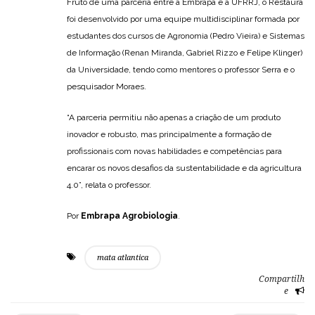
Fruto de uma parceria entre a Embrapa e a UFRRJ, o Restaura
foi desenvolvido por uma equipe multidisciplinar formada por
estudantes dos cursos de Agronomia (Pedro Vieira) e Sistemas
de Informação (Renan Miranda, Gabriel Rizzo e Felipe Klinger)
da Universidade, tendo como mentores o professor Serra e o
pesquisador Moraes.
“A parceria permitiu não apenas a criação de um produto
inovador e robusto, mas principalmente a formação de
profissionais com novas habilidades e competências para
encarar os novos desafios da sustentabilidade e da agricultura
4.0”, relata o professor.
Por
Embrapa Agrobiologia
.
mata atlantica
Compartilh
e