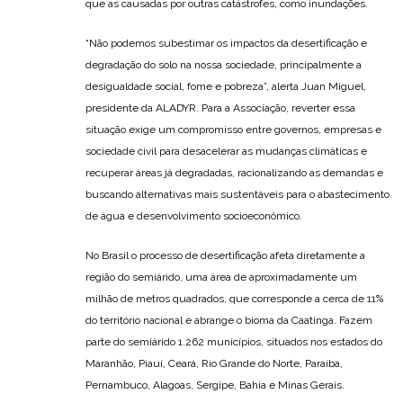
que as causadas por outras catástrofes, como inundações.
“Não podemos subestimar os impactos da desertificação e
degradação do solo na nossa sociedade, principalmente a
desigualdade social, fome e pobreza”, alerta Juan Miguel,
presidente da ALADYR. Para a Associação, reverter essa
situação exige um compromisso entre governos, empresas e
sociedade civil para desacelerar as mudanças climáticas e
recuperar áreas já degradadas, racionalizando as demandas e
buscando alternativas mais sustentáveis para o abastecimento
de água e desenvolvimento socioeconômico.
No Brasil o processo de desertificação afeta diretamente a
região do semiárido, uma área de aproximadamente um
milhão de metros quadrados, que corresponde a cerca de 11%
do território nacional e abrange o bioma da Caatinga. Fazem
parte do semiárido 1.262 municípios, situados nos estados do
Maranhão, Piauí, Ceará, Rio Grande do Norte, Paraíba,
Pernambuco, Alagoas, Sergipe, Bahia e Minas Gerais.