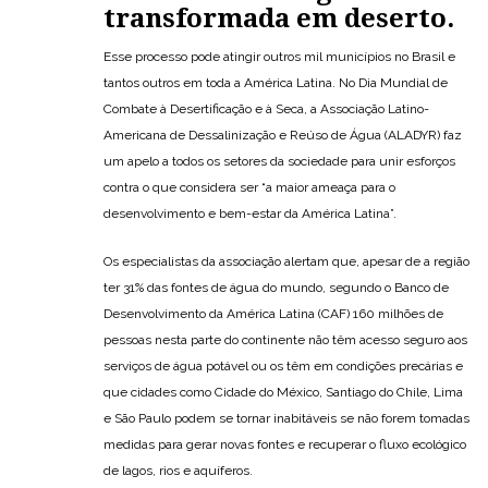
transformada em deserto.
Esse processo pode atingir outros mil municípios no Brasil e
tantos outros em toda a América Latina. No Dia Mundial de
Combate à Desertificação e à Seca, a Associação Latino-
Americana de Dessalinização e Reúso de Água (ALADYR) faz
um apelo a todos os setores da sociedade para unir esforços
contra o que considera ser “a maior ameaça para o
desenvolvimento e bem-estar da América Latina”.
Os especialistas da associação alertam que, apesar de a região
ter 31% das fontes de água do mundo, segundo o Banco de
Desenvolvimento da América Latina (CAF) 160 milhões de
pessoas nesta parte do continente não têm acesso seguro aos
serviços de água potável ou os têm em condições precárias e
que cidades como Cidade do México, Santiago do Chile, Lima
e São Paulo podem se tornar inabitáveis ​​se não forem tomadas
medidas para gerar novas fontes e recuperar o fluxo ecológico
de lagos, rios e aquíferos.