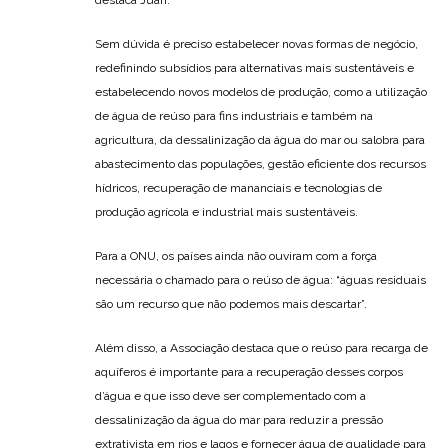
destaca Juan.
Sem dúvida é preciso estabelecer novas formas de negócio,
redefinindo subsídios para alternativas mais sustentáveis e
estabelecendo novos modelos de produção, como a utilização
de água de reúso para fins industriais e também na
agricultura, da dessalinização da água do mar ou salobra para
abastecimento das populações, gestão eficiente dos recursos
hídricos, recuperação de mananciais e tecnologias de
produção agrícola e industrial mais sustentáveis.
Para a ONU, os países ainda não ouviram com a força
necessária o chamado para o reúso de água: “águas residuais
são um recurso que não podemos mais descartar”.
Além disso, a Associação destaca que o reúso para recarga de
aquíferos é importante para a recuperação desses corpos
d’água e que isso deve ser complementado com a
dessalinização da água do mar para reduzir a pressão
extrativista em rios e lagos e fornecer água de qualidade para