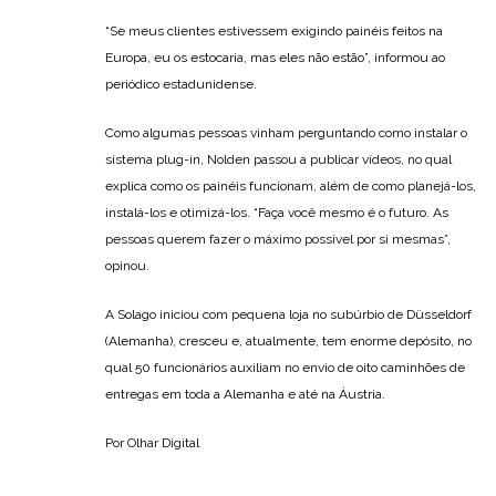
“Se meus clientes estivessem exigindo painéis feitos na
Europa, eu os estocaria, mas eles não estão”, informou ao
periódico estadunidense.
Como algumas pessoas vinham perguntando como instalar o
sistema plug-in, Nolden passou a publicar vídeos, no qual
explica como os painéis funcionam, além de como planejá-los,
instalá-los e otimizá-los. “Faça você mesmo é o futuro. As
pessoas querem fazer o máximo possível por si mesmas”,
opinou.
A Solago iniciou com pequena loja no subúrbio de Düsseldorf
(Alemanha), cresceu e, atualmente, tem enorme depósito, no
qual 50 funcionários auxiliam no envio de oito caminhões de
entregas em toda a Alemanha e até na Áustria.
Por Olhar Digital