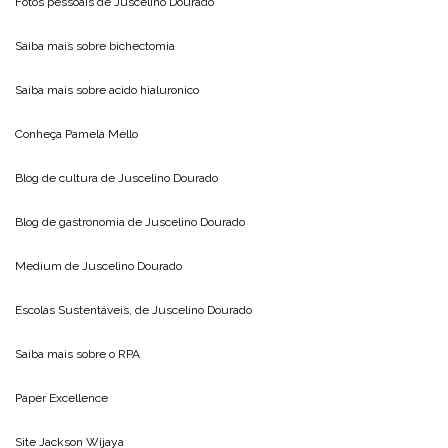
Fotos pessoais de
Juscelino Dourado
Saiba mais sobre
bichectomia
Saiba mais sobre
acido hialuronico
Conheça
Pamela Mello
Blog de cultura de
Juscelino Dourado
Blog de gastronomia de
Juscelino Dourado
Medium de
Juscelino Dourado
Escolas Sustentáveis, de
Juscelino Dourado
Saiba mais sobre o
RPA
Paper Excellence
Site
Jackson Wijaya