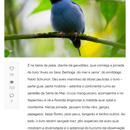
É na beira da praia, diante de gaivotões, que começa a jornada
do livro “Aves no Sesc Bertioga: do mar à serra”, do ornitólogo
34
Fabio Schunck. Das aves marinhas do litoral paulista, o livro –
parte guia, parte história – adentra o continente rumo ao
703
paredão da Serra do Mar, cruza manguezais, acompanha o rio
Itapanhaú e vê a floresta engrossar à medida que sobe a
0
montanha. Nessa jornada, passam trinta-réis, garças,
papagaios, beija-flores, pica-paus, tangarás e tantos outros. Ao
todo, o livro recém-lançado traz 360 espécies de aves que
mostram a diversidade e o potencial do turismo de observação