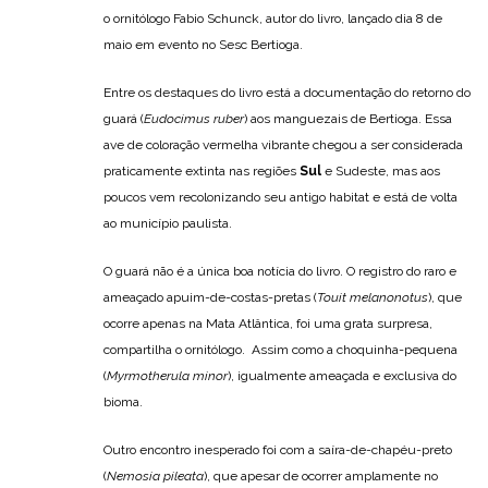
o ornitólogo Fabio Schunck, autor do livro, lançado dia 8 de
maio em evento no Sesc Bertioga.
Entre os destaques do livro está a documentação do retorno do
guará (
Eudocimus ruber
) aos manguezais de Bertioga. Essa
ave de coloração vermelha vibrante chegou a ser considerada
praticamente extinta nas regiões
Sul
e Sudeste, mas aos
poucos vem recolonizando seu antigo habitat e está de volta
ao município paulista.
O guará não é a única boa notícia do livro. O registro do raro e
ameaçado apuim-de-costas-pretas (
Touit melanonotus
), que
ocorre apenas na Mata Atlântica, foi uma grata surpresa,
compartilha o ornitólogo. Assim como a choquinha-pequena
(
Myrmotherula minor
), igualmente ameaçada e exclusiva do
bioma.
Outro encontro inesperado foi com a saíra-de-chapéu-preto
(
Nemosia pileata
), que apesar de ocorrer amplamente no