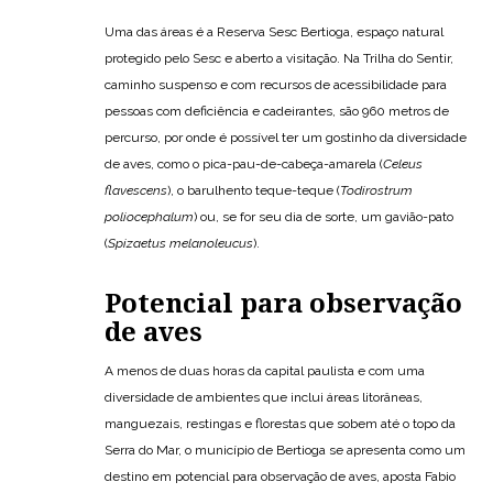
Uma das áreas é a Reserva Sesc Bertioga, espaço natural
protegido pelo Sesc e aberto a visitação. Na Trilha do Sentir,
caminho suspenso e com recursos de acessibilidade para
pessoas com deficiência e cadeirantes, são 960 metros de
percurso, por onde é possível ter um gostinho da diversidade
de aves, como o pica-pau-de-cabeça-amarela (
Celeus
flavescens
), o barulhento teque-teque (
Todirostrum
poliocephalum
) ou, se for seu dia de sorte, um gavião-pato
(
Spizaetus melanoleucus
).
Potencial para observação
de aves
A menos de duas horas da capital paulista e com uma
diversidade de ambientes que inclui áreas litorâneas,
manguezais, restingas e florestas que sobem até o topo da
Serra do Mar, o município de Bertioga se apresenta como um
destino em potencial para observação de aves, aposta Fabio