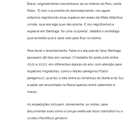
Brasil, originalmente concentrava-se no interior do País, conta
Fabio. “E com o aumento do desmatamento, nós agora
estamos registrando essa espécie em áreas de Mata Atlântica
úmida, que era algo que não ocorria. E nós registramos a
espécie em Bertioga, foi uma surpresa”, detalha o ornitólogo,
que acredita que a saíra veio para ficar no bioma.
Para fazer o levantamento, Fabio e a equipe do Sesc Bertioga
passaram 96 dias em campo. O trabalho foi produzido entre
2021 e 2022, em diferentes épocas do ano, com atenção para
espécies migratórias, como o falcão-peregrino (
Falco
peregrinus
), que faz a rota entre as Américas do Norte e do Sul
e pode ser encontrado no Brasil apenas entre setembro e
março.
As expedições incluíam, obviamente, as noites, para
documentar aves como a coruja-orelhuda (
Asio clamator
) ou o
urutau (
Nyctibius griseus
).