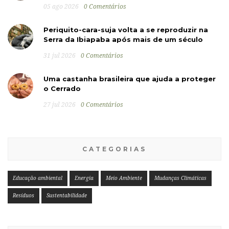
05 ago 2026
0 Comentários
Periquito-cara-suja volta a se reproduzir na
Serra da Ibiapaba após mais de um século
31 jul 2026
0 Comentários
Uma castanha brasileira que ajuda a proteger
o Cerrado
27 jul 2026
0 Comentários
CATEGORIAS
Educação ambiental
Energia
Meio Ambiente
Mudanças Climáticas
Resíduos
Sustentabilidade