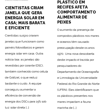
PLÁSTICO EM
RECIFES AFETA
CIENTISTAS CRIAM
COMPORTAMENTO
JANELA QUE GERA
ALIMENTAR DE
ENERGIA SOLAR EM
PEIXES
CASA; MAIS BARATA
E EFICIENTE
O aumento da presença de
Cientistas suíços criaram
compostos plásticos nos mares
janelas que funcionam como
e oceanos têm causado
painéis fotovoltaicos e geram
preocupação desde os anos
energia solar em casa. Outra
1970. Uma nova descoberta
notícia boa: as janelas são
deste impacto é trazida por
revestidas por corante (DSC),
pesquisadores do
também conhecido como célula
Departamento de Oceanografia
de Grätzel, o que reduz
e Limnologia da Universidade
bastante o custo. A equipe
Federal do Rio Grande do Norte
conseguiu aumentar a
(UFRN). Eles identificaram que
eficiência de conversão de
os plásticos presentes nos
energia dos DSCs para 15% sob
mares impactam a fauna
75
2108
0
luz solar direta […]
marinha de […]