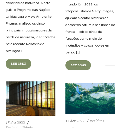
depende da natureza. Neste
mundo. Em 2022, os
guia, o Programa das Nações
fotojornalistas da Getty Images,
Unidas para o Meio Ambiente,
ajudam a contar histórias de
Pnuma, analisou os cinco
desastres naturais nas linhas de
principais impulsionadores da
frente – sob os olhos de
perda da natureza, identificados
furacões ou no meio de
pelo recente Relatório de
incêndios – colocando-se em
74
1497
0
74
1834
0
Avaliação […]
perigo […]
LER MAIS
LER MAIS
15 dez 2022
Resíduos
15 dez 2022
Sustentabilidade