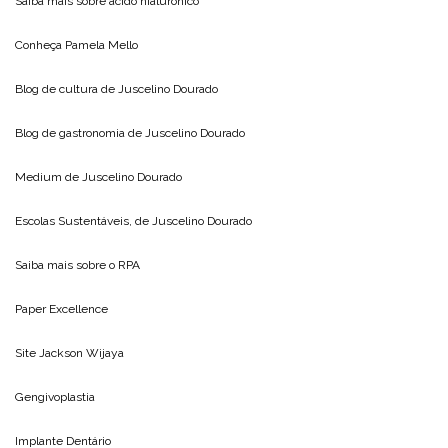
Saiba mais sobre
acido hialuronico
Conheça
Pamela Mello
Blog de cultura de
Juscelino Dourado
Blog de gastronomia de
Juscelino Dourado
Medium de
Juscelino Dourado
Escolas Sustentáveis, de
Juscelino Dourado
Saiba mais sobre o
RPA
Paper Excellence
Site
Jackson Wijaya
Gengivoplastia
Implante Dentário