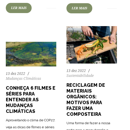
109
2576
0
LER MAIS
LER MAIS
13 dez 2022
13 dez 2022
Sustentabilidade
Mudanças Climáticas
RECICLAGEM DE
CONHEÇA 6 FILMES E
MATERIAIS
SÉRIES PARA
ORGÂNICOS:
ENTENDER AS
MOTIVOS PARA
MUDANÇAS
FAZER UMA
CLIMÁTICAS
COMPOSTEIRA
Aproveitando o clima de COP27,
Uma forma de fazer a nossa
veja as dicas de filmes e séries