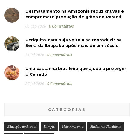
Desmatamento na Amazônia reduz chuvas e
compromete produção de grãos no Paraná
05 ago 2026
0 Comentários
Periquito-cara-suja volta a se reproduzir na
Serra da Ibiapaba após mais de um século
31 jul 2026
0 Comentários
Uma castanha brasileira que ajuda a proteger
o Cerrado
27 jul 2026
0 Comentários
CATEGORIAS
Educação ambiental
Energia
Meio Ambiente
Mudanças Climáticas