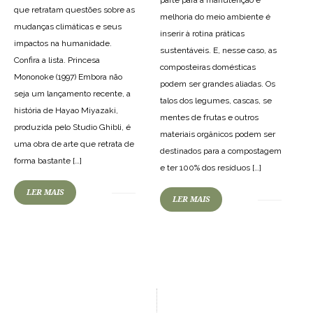
parte para a manutenção e
que retratam questões sobre as
melhoria do meio ambiente é
mudanças climáticas e seus
inserir à rotina práticas
impactos na humanidade.
sustentáveis. E, nesse caso, as
Confira a lista. Princesa
composteiras domésticas
Mononoke (1997) Embora não
podem ser grandes aliadas. Os
seja um lançamento recente, a
talos dos legumes, cascas, se
história de Hayao Miyazaki,
mentes de frutas e outros
produzida pelo Studio Ghibli, é
materiais orgânicos podem ser
uma obra de arte que retrata de
destinados para a compostagem
forma bastante […]
e ter 100% dos resíduos […]
LER MAIS
LER MAIS