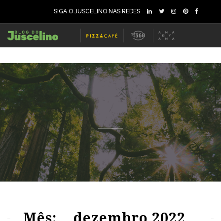
SIGA O JUSCELINO NAS REDES
85
1800
0
68
1719
0
Mês:
dezembro 2022