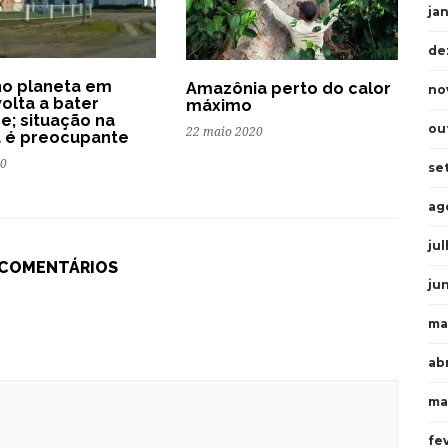
ja
de
no planeta em
Amazônia perto do calor
no
volta a bater
máximo
e; situação na
ou
22 maio 2020
a é preocupante
20
se
ag
ju
 COMENTÁRIOS
ju
ma
abr
ma
fe