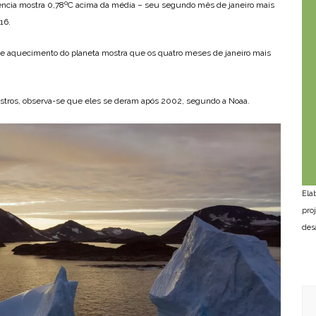
ência mostra 0,78ºC acima da média – seu segundo mês de janeiro mais
16.
e aquecimento do planeta mostra que os quatro meses de janeiro mais
stros, observa-se que eles se deram após 2002, segundo a Noaa.
Ela
pro
des