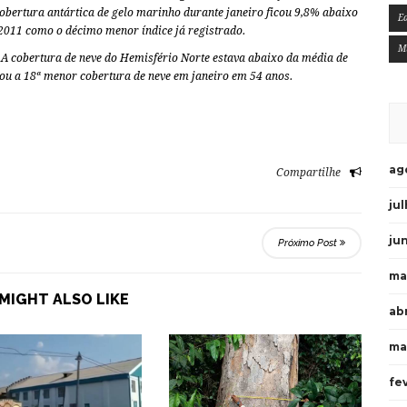
obertura antártica de gelo marinho durante janeiro ficou 9,8% abaixo
E
2011 como o décimo menor índice já registrado.
M
:
A cobertura de neve do Hemisfério Norte estava abaixo da média de
rou a 18ª menor cobertura de neve em janeiro em 54 anos.
ag
Compartilhe
ju
ju
Próximo Post
ma
MIGHT ALSO LIKE
ab
ma
fe