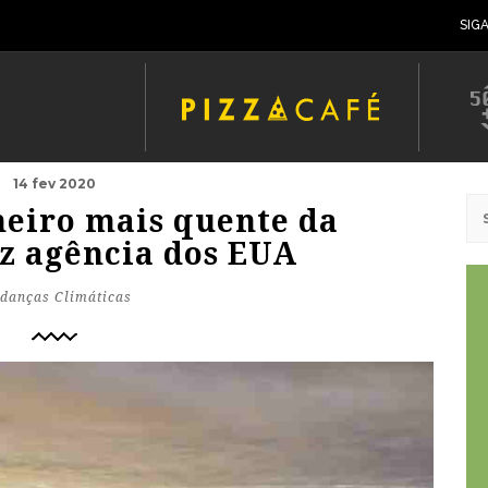
SIG
14 fev 2020
neiro mais quente da
iz agência dos EUA
danças Climáticas