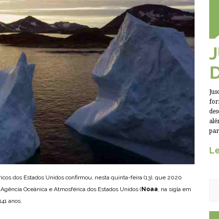
Jus
for
des
alé
par
Le
ricos dos Estados Unidos confirmou, nesta quinta-feira (13), que 2020
 A Agência Oceânica e Atmosférica dos Estados Unidos (
Noaa
, na sigla em
141 anos.