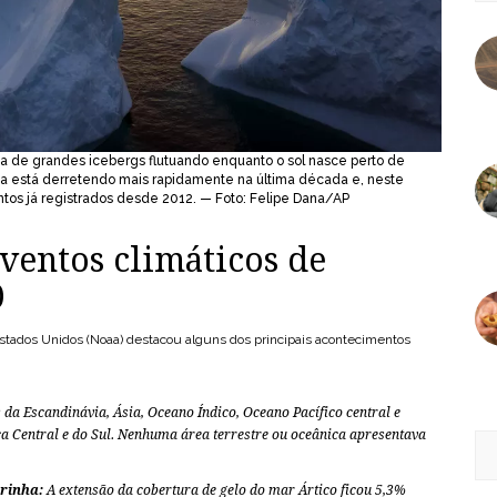
ea de grandes icebergs flutuando enquanto o sol nasce perto de
ia está derretendo mais rapidamente na última década e, neste
ntos já registrados desde 2012. — Foto: Felipe Dana/AP
eventos climáticos de
0
stados Unidos (Noaa) destacou alguns dos principais acontecimentos
 da Escandinávia, Ásia, Oceano Índico, Oceano Pacífico central e
ca Central e do Sul. Nenhuma área terrestre ou oceânica apresentava
arinha:
A extensão da cobertura de gelo do mar Ártico ficou 5,3%