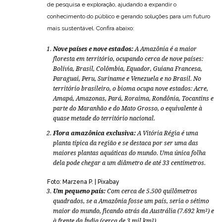
de pesquisa e exploração, ajudando a expandir o
conhecimento do público e gerando soluções para um futuro
mais sustentável. Confira abaixo:
Nove países e nove estados:
A Amazônia é a maior
floresta em território, ocupando cerca de nove países:
Bolívia, Brasil, Colômbia, Equador, Guiana Francesa,
Paraguai, Peru, Suriname e Venezuela e no Brasil. No
território brasileiro, o bioma ocupa nove estados: Acre,
Amapá, Amazonas, Pará, Roraima, Rondônia, Tocantins e
parte do Maranhão e do Mato Grosso, o equivalente à
quase metade do território nacional.
Flora amazônica exclusiva:
A Vitória Régia é uma
planta típica da região e se destaca por ser uma das
maiores plantas aquáticas do mundo. Uma única folha
dela pode chegar a um diâmetro de até 33 centímetros.
Foto: Marzena P. | Pixabay
Um pequeno país:
Com cerca de 5.500 quilômetros
quadrados, se a Amazônia fosse um país, seria o sétimo
maior do mundo, ficando atrás da Austrália (7.692 km²) e
à frente da Índia (cerca de 3 mil km²).