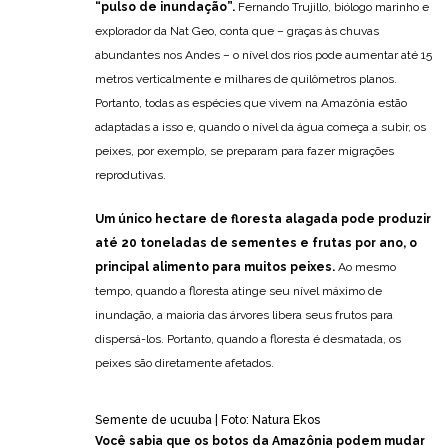
“pulso de inundação”.
Fernando Trujillo, biólogo marinho e
explorador da Nat Geo, conta que – graças às chuvas
abundantes nos Andes – o nível dos rios pode aumentar até 15
metros verticalmente e milhares de quilômetros planos.
Portanto, todas as espécies que vivem na Amazônia estão
adaptadas a isso e, quando o nível da água começa a subir, os
peixes, por exemplo, se preparam para fazer migrações
reprodutivas.
Um único hectare de floresta alagada pode produzir
até 20 toneladas de sementes e frutas por ano, o
principal alimento para muitos peixes.
Ao mesmo
tempo, quando a floresta atinge seu nível máximo de
inundação, a maioria das árvores libera seus frutos para
dispersá-los. Portanto, quando a floresta é desmatada, os
peixes são diretamente afetados.
Semente de ucuuba | Foto: Natura Ekos
Você sabia que os botos da Amazônia podem mudar