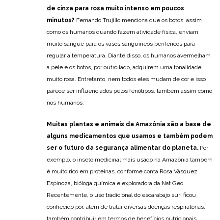
de cinza para rosa muito intenso em poucos
minutos?
Fernando Trujillo menciona que os botos, assim
como os humanos quando fazem atividade física, enviam
muito sangue para os vasos sanguíneos periféricos para
regular a temperatura. Diante disso, os humanos avermelham
a pele e os botos, por outro lado, adquirem uma tonalidade
muito rosa. Entretanto, nem todos eles mudam de cor e isso
parece ser influenciados pelos fenótipos, também assim como
nos humanos.
Muitas plantas e animais da Amazônia são a base de
alguns medicamentos que usamos e também podem
ser o futuro da segurança alimentar do planeta.
Por
exemplo, o inseto medicinal mais usado na Amazônia também
é muito rico em proteínas, conforme conta Rosa Vásquez
Espinoza, bióloga química e exploradora da Nat Geo.
Recentemente, o uso tradicional do escarabajo suri ficou
conhecido por, além de tratar diversas doenças respiratórias,
também contribuir em termos de benefícios nutricionais