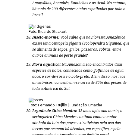
Amawákas, Anambés, Kambebas e os Aruá. No entanto,
há mais de 200 diferentes etnias espalhadas por todo o
Brasil.
Foto: Ricardo Stuckert
Inseto enorme:
Você sabia que na Floresta Amazônica
existe uma centopeia gigante (
Scolopendra Gigantea
) que
se alimenta de sapos, grilos, pássaros, cobras, entre
outros animais de porte grande?
Flora aquática:
Na Amazônia são encontrados duas
espécies de botos, conhecidos como golfinhos de água
doce: o cor-de-rosa e o boto-preto. Além disso, nos rios
amazônicos, concentram-se cerca de 85% dos peixes de
toda a América do Sul.
Foto: Fernando Trujillo | Fundação Omacha
Legado de Chico Mendes:
32 anos após sua morte, o
seringueiro Chico Mendes continua como o maior
símbolo da luta dos povos extrativistas pelo uso das
terras que ocupam há décadas, em específico, e pela
preservação da Amazônia, num âmbito geral.