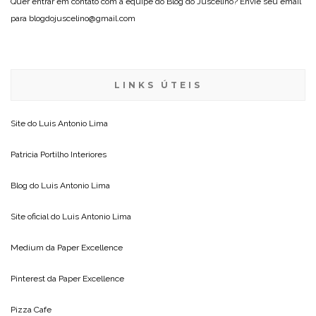
Quer entrar em contato com a equipe do Blog do Juscelino? Envie seu email
para blogdojuscelino@gmail.com
LINKS ÚTEIS
Site do
Luis Antonio Lima
Patricia Portilho Interiores
Blog do
Luis Antonio Lima
Site oficial do
Luis Antonio Lima
Medium da
Paper Excellence
Pinterest da
Paper Excellence
Pizza Cafe