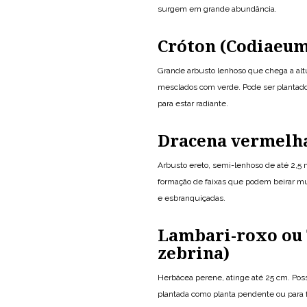
surgem em grande abundância.
Cróton (Codiaeu
Grande arbusto lenhoso que chega a altu
mesclados com verde. Pode ser plantado
para estar radiante.
Dracena vermelh
Arbusto ereto, semi-lenhoso de até 2,5
formação de faixas que podem beirar mur
e esbranquiçadas.
Lambari-roxo ou 
zebrina)
Herbácea perene, atinge até 25 cm. Possu
plantada como planta pendente ou para f