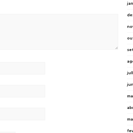
ja
de
no
ou
se
ag
ju
ju
ma
abr
ma
fe