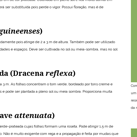
á ser substituída pois perde o vigor. Possui floração, mas é de
guineenses
)
adamente pois atinge de 2 a 3 m de altura. Também pode ser utilizado
iedades e espaços. Deve ser cultivada no sol ou meia-sombra, mas no sol
da (Dracena
reflexa
)
 a 3 m. As folhas concentram o tom verde, bordeado por tons creme e
Com
s e pode ser plantada a pleno sol ou meia sombra. Proporciona muita
um 
res
da n
gave
attenuata
)
erde-prateada cujas folhas formam uma roseta. Pode atingir 1,5 m de
frio. Não é muito exigente com rega e a propagação é feita por mudas que