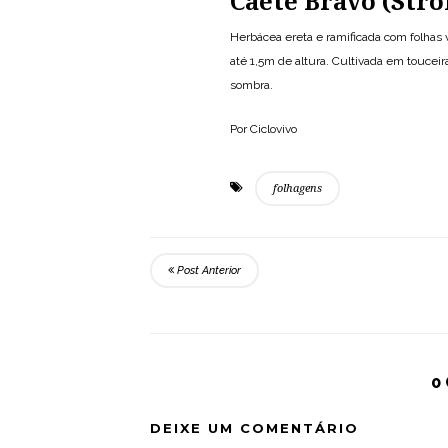
Caetê Bravo (St
Herbácea ereta e ramificada com folhas 
até 1,5m de altura. Cultivada em touceira
sombra.
Por Ciclovivo
folhagens
Post Anterior
0
DEIXE UM COMENTÁRIO