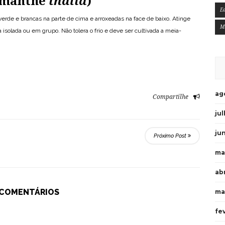
romanthe
thalia
)
E
verde e brancas na parte de cima e arroxeadas na face de baixo. Atinge
M
 isolada ou em grupo. Não tolera o frio e deve ser cultivada a meia-
ag
Compartilhe
ju
ju
Próximo Post
ma
ab
 COMENTÁRIOS
ma
fe