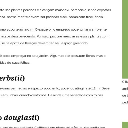
ente são plantas perenes e alcançam maior exuberância quando expostas
leza, normalmente devem ser podadas e adubadas com frequência.
como suporte ao jardim. O exagero no emprego pode tornar o ambiente
” acaba desaparecendo. Por isso, procure mesclar as essas plantas com
 que na época de floração devem ter seu espaço garantido.
 pode empregar no seu jardim. Algumas até possuem flores, mas o
das de suas folhas:
erbstii
)
O l
rvuras vermelhas e aspecto suculento, podendo atingir até 1,2 m. Deve
amb
ou em linhas, criando contornos. Há ainda uma variedade com folhas
de 
ped
io
douglasii
)
 cm de cor prateada. Cultivada em pleno sol e fica muito bonita em