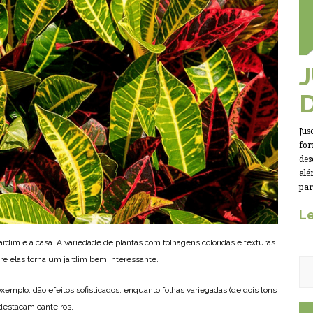
Jus
for
des
alé
par
Le
jardim e à casa. A variedade de plantas com folhagens coloridas e texturas
re elas torna um jardim bem interessante.
emplo, dão efeitos sofisticados, enquanto folhas variegadas (de dois tons
destacam canteiros.