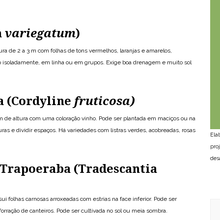
m
variegatum
)
ra de 2 a 3 m com folhas de tons vermelhos, laranjas e amarelos,
 isoladamente, em linha ou em grupos. Exige boa drenagem e muito sol
a (Cordyline
fruticosa)
 m de altura com uma coloração vinho. Pode ser plantada em maciços ou na
as e dividir espaços. Há variedades com listras verdes, acobreadas, rosas
Ela
pro
des
Trapoeraba (Tradescantia
i folhas carnosas arroxeadas com estrias na face inferior. Pode ser
orração de canteiros. Pode ser cultivada no sol ou meia sombra.