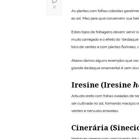
0
As plantas com folhas coloridas geralm
ao sol. Mas para que conservem sua be
Estes tipos de folhagens devem servir 
muito carregado e o efeito do “destaque
tons de verdes e com plantas floríneas,
Abaixo damos alguns exemplos que você
grande destaque ornamental é sem dúvi
Iresine (Iresine
h
Arbusto ereto com folhas ovaladas de ne
ser cultivada no sol, formando maciços 
verdes e nervuras amarelas.
Cinerária (Sinec
Herbácea perene com crescimento até 30