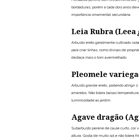
bordaduras, porém a cada dois anos dever
importância ornamental secundária.
Leia Rubra (Leea
Arbusto ereto geralmente cultivado isol
para criar linhas, como divisas de propr
destaca mais o tom avermelhado.
Pleomele variega
Arbusto grande ereto, podendo atingir 2
amarelos. Não tolera baixas temperatura
luminosidade ao jardim.
Agave dragão (A
Subarbusto perene de caule curto, cor v
altura. Gosta de muito sol e não tolera 