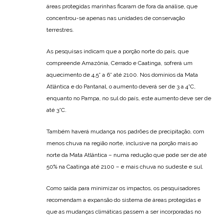
áreas protegidas marinhas ficaram de fora da análise, que
concentrou-se apenas nas unidades de conservação
terrestres.
As pesquisas indicam que a porção norte do país, que
compreende Amazônia, Cerrado e Caatinga, sofrerá um
aquecimento de 4,5° a 6° até 2100. Nos domínios da Mata
Atlântica e do Pantanal, o aumento deverá ser de 3 a 4°C,
enquanto no Pampa, no sul do país, este aumento deve ser de
até 3°C.
Também haverá mudança nos padrões de precipitação, com
menos chuva na região norte, inclusive na porção mais ao
norte da Mata Atlântica – numa redução que pode ser de até
50% na Caatinga até 2100 – e mais chuva no sudeste e sul.
Como saída para minimizar os impactos, os pesquisadores
recomendam a expansão do sistema de áreas protegidas e
que as mudanças climáticas passem a ser incorporadas no