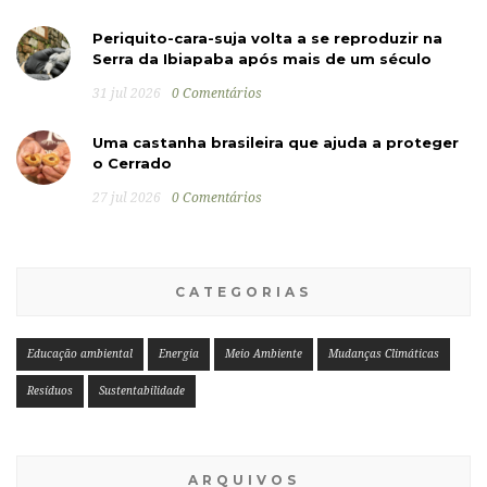
Periquito-cara-suja volta a se reproduzir na
Serra da Ibiapaba após mais de um século
31 jul 2026
0 Comentários
Uma castanha brasileira que ajuda a proteger
o Cerrado
27 jul 2026
0 Comentários
CATEGORIAS
Educação ambiental
Energia
Meio Ambiente
Mudanças Climáticas
Resíduos
Sustentabilidade
ARQUIVOS