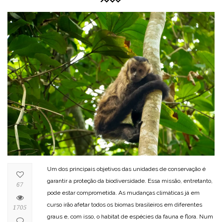
Um dos principais objetivos das unidades de conservação é
garantir a proteção da biodiversidade. Essa missão, entretanto,
67
pode estar comprometida. As mudanças climáticas já em
curso irão afetar todos os biomas brasileiros em diferentes
1705
graus e, com isso, o habitat de espécies da fauna e flora. Num