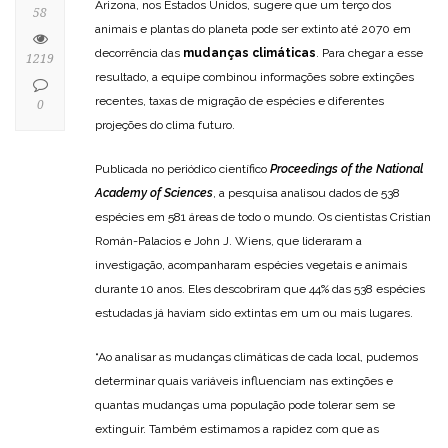
Arizona, nos Estados Unidos, sugere que um terço dos
58
animais e plantas do planeta pode ser extinto até 2070 em
decorrência das
mudanças climáticas
. Para chegar a esse
1219
resultado, a equipe combinou informações sobre extinções
recentes, taxas de migração de espécies e diferentes
0
projeções do clima futuro.
Publicada no periódico científico
Proceedings of the National
Academy of Sciences
, a pesquisa analisou dados de 538
espécies em 581 áreas de todo o mundo. Os cientistas Cristian
Román-Palacios e John J. Wiens, que lideraram a
investigação, acompanharam espécies vegetais e animais
durante 10 anos. Eles descobriram que 44% das 538 espécies
estudadas já haviam sido extintas em um ou mais lugares.
“Ao analisar as mudanças climáticas de cada local, pudemos
determinar quais variáveis ​​influenciam nas extinções e
quantas mudanças uma população pode tolerar sem se
extinguir. Também estimamos a rapidez com que as