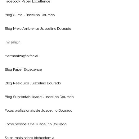
Facebook Paper Excellence
Blog Clima
Juscelino Dourado
Blog Meio Ambiente
Juscelino Dourado
Invisalign
Harmonização facial
Blog
Paper Excellence
Blog Resíduos
Juscelino Dourado
Blog Sustentabilidade
Juscelino Dourado
Fotos profissionais de
Juscelino Dourado
Fotos pessoais de
Juscelino Dourado
Saiba mais sobre
bichectomia