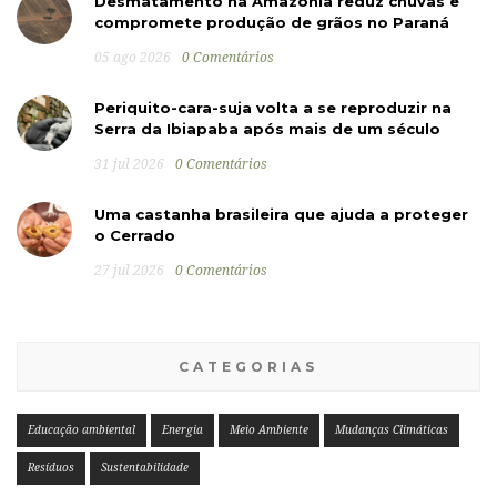
Desmatamento na Amazônia reduz chuvas e
compromete produção de grãos no Paraná
05 ago 2026
0 Comentários
Periquito-cara-suja volta a se reproduzir na
Serra da Ibiapaba após mais de um século
31 jul 2026
0 Comentários
Uma castanha brasileira que ajuda a proteger
o Cerrado
27 jul 2026
0 Comentários
CATEGORIAS
Educação ambiental
Energia
Meio Ambiente
Mudanças Climáticas
Resíduos
Sustentabilidade