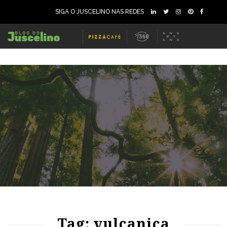
SIGA O JUSCELINO NAS REDES
69
1460
0
Tag: vulcanica