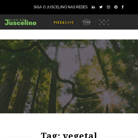
SIGA O JUSCELINO NAS REDES
77
2093
0
70
1304
0
Tag: vegetal