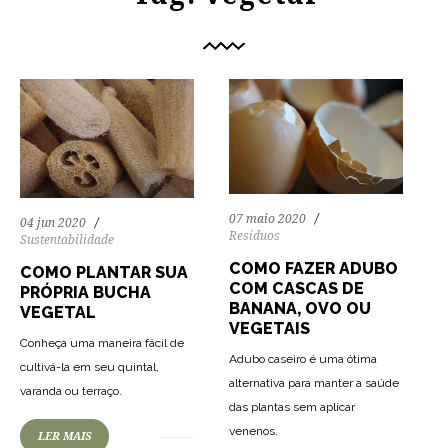
07 maio 2020
04 jun 2020
Resíduos
Sustentabilidade
COMO FAZER ADUBO
COMO PLANTAR SUA
COM CASCAS DE
PRÓPRIA BUCHA
BANANA, OVO OU
VEGETAL
VEGETAIS
Conheça uma maneira fácil de
Adubo caseiro é uma ótima
cultivá-la em seu quintal,
72
1776
0
alternativa para manter a saúde
varanda ou terraço.
das plantas sem aplicar
venenos.
LER MAIS