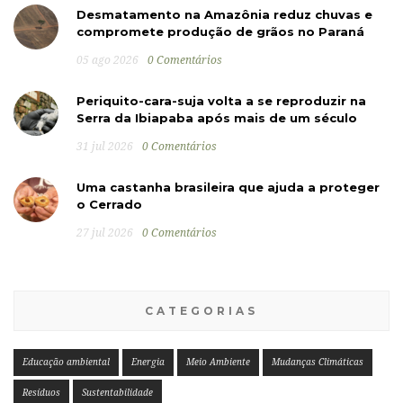
Desmatamento na Amazônia reduz chuvas e
compromete produção de grãos no Paraná
05 ago 2026
0 Comentários
Periquito-cara-suja volta a se reproduzir na
Serra da Ibiapaba após mais de um século
31 jul 2026
0 Comentários
Uma castanha brasileira que ajuda a proteger
o Cerrado
27 jul 2026
0 Comentários
CATEGORIAS
Educação ambiental
Energia
Meio Ambiente
Mudanças Climáticas
Resíduos
Sustentabilidade