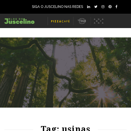
SIGA O JUSCELINO NAS REDES
73
1787
0
Tag: usinas