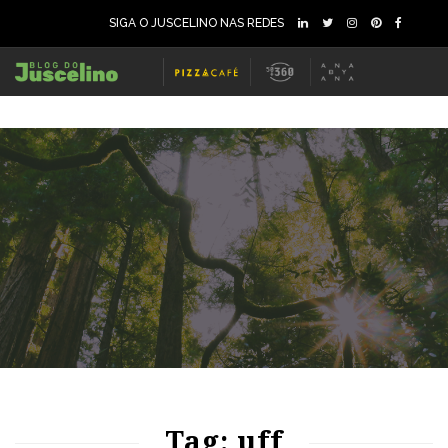
SIGA O JUSCELINO NAS REDES
65
1867
0
Tag: uff