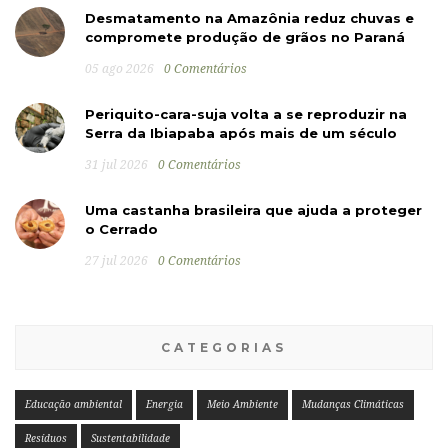
Desmatamento na Amazônia reduz chuvas e
compromete produção de grãos no Paraná
05 ago 2026
0 Comentários
Periquito-cara-suja volta a se reproduzir na
Serra da Ibiapaba após mais de um século
31 jul 2026
0 Comentários
Uma castanha brasileira que ajuda a proteger
o Cerrado
27 jul 2026
0 Comentários
CATEGORIAS
Educação ambiental
Energia
Meio Ambiente
Mudanças Climáticas
Resíduos
Sustentabilidade