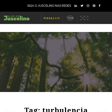
SIGA O JUSCELINO NAS REDES
63
1190
0
Tag: turbulencia