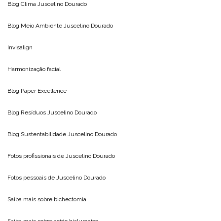
Blog Clima
Juscelino Dourado
Blog Meio Ambiente
Juscelino Dourado
Invisalign
Harmonização facial
Blog
Paper Excellence
Blog Resíduos
Juscelino Dourado
Blog Sustentabilidade
Juscelino Dourado
Fotos profissionais de
Juscelino Dourado
Fotos pessoais de
Juscelino Dourado
Saiba mais sobre
bichectomia
Saiba mais sobre
acido hialuronico