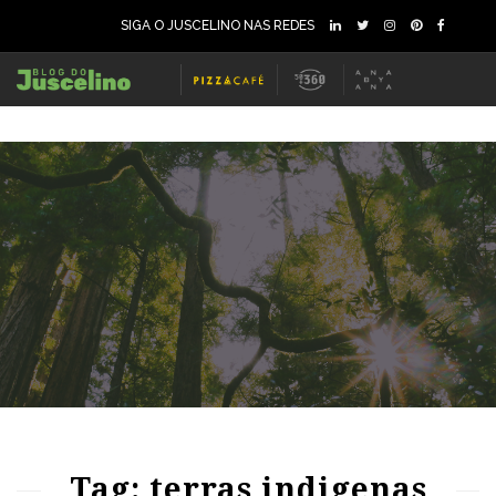
SIGA O JUSCELINO NAS REDES
67
1347
0
Tag: terras indigenas