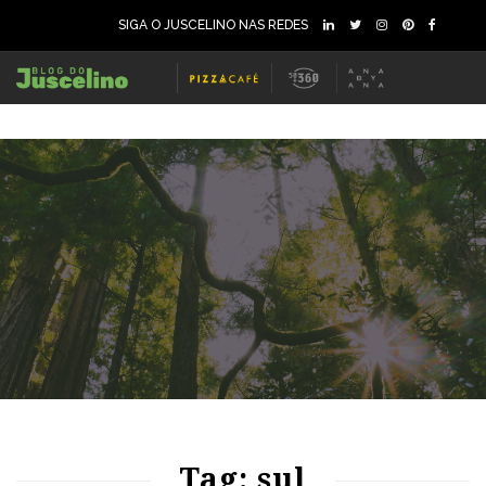
SIGA O JUSCELINO NAS REDES
66
1457
0
66
1398
0
Tag: sul