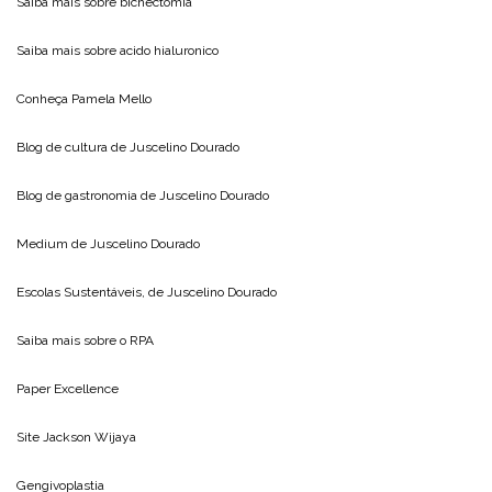
Saiba mais sobre
bichectomia
Saiba mais sobre
acido hialuronico
Conheça
Pamela Mello
Blog de cultura de
Juscelino Dourado
Blog de gastronomia de
Juscelino Dourado
Medium de
Juscelino Dourado
Escolas Sustentáveis, de
Juscelino Dourado
Saiba mais sobre o
RPA
Paper Excellence
Site
Jackson Wijaya
Gengivoplastia