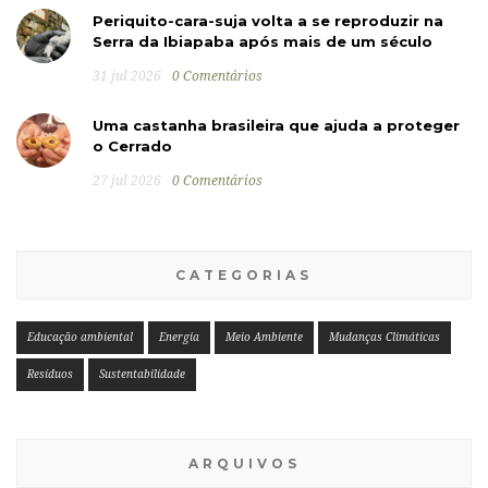
Periquito-cara-suja volta a se reproduzir na
Serra da Ibiapaba após mais de um século
31 jul 2026
0 Comentários
Uma castanha brasileira que ajuda a proteger
o Cerrado
27 jul 2026
0 Comentários
CATEGORIAS
Educação ambiental
Energia
Meio Ambiente
Mudanças Climáticas
Resíduos
Sustentabilidade
ARQUIVOS