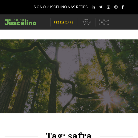
SIGA O JUSCELINO NAS REDES
63
1151
0
Tag: safra