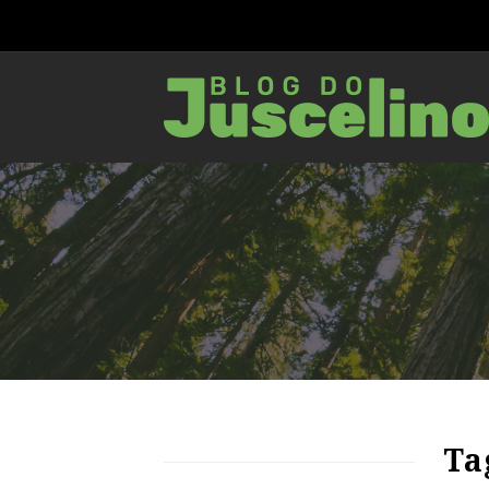
63
1256
0
Ta