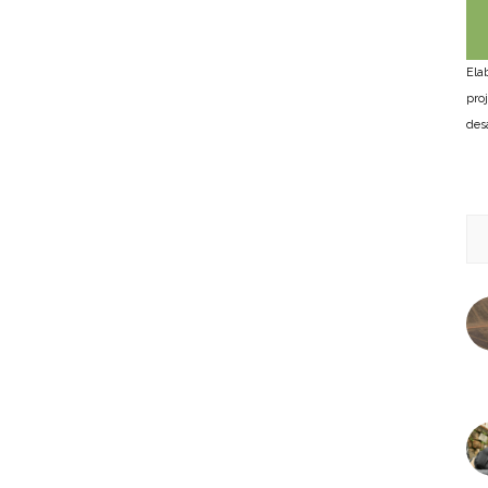
Ela
pro
des