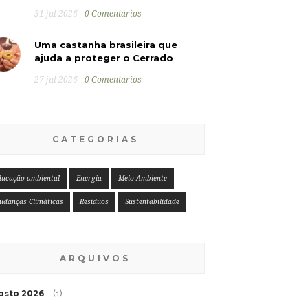
31 jul 2026
0 Comentários
Uma castanha brasileira que
ajuda a proteger o Cerrado
27 jul 2026
0 Comentários
CATEGORIAS
ducação ambiental
Energia
Meio Ambiente
udanças Climáticas
Resíduos
Sustentabilidade
ARQUIVOS
osto 2026
(1)