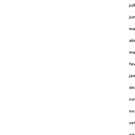
ju
ju
ma
ab
ma
fe
ja
de
no
ou
se
ag