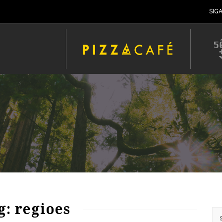
SIG
g: regioes