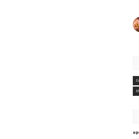
E
M
ag