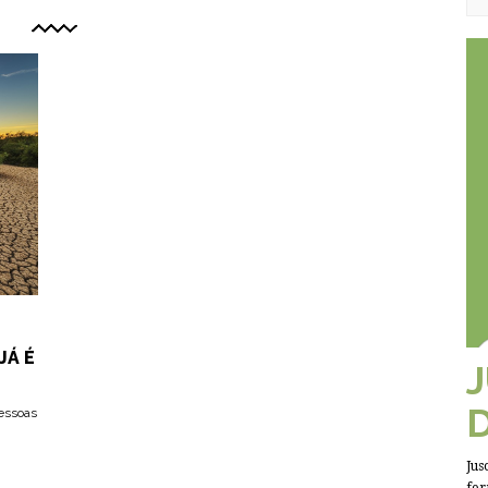
JÁ É
pessoas
Jus