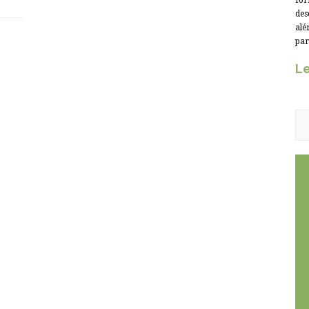
for
des
alé
par
Le