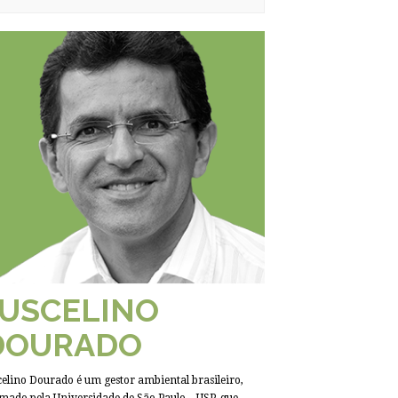
JUSCELINO
DOURADO
celino Dourado é um gestor ambiental brasileiro,