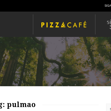
SIG
g: pulmao