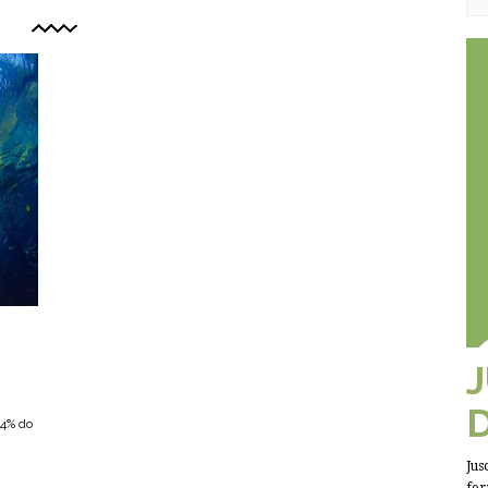
54% do
Jus