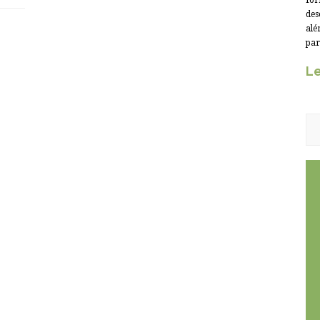
for
des
alé
par
Le