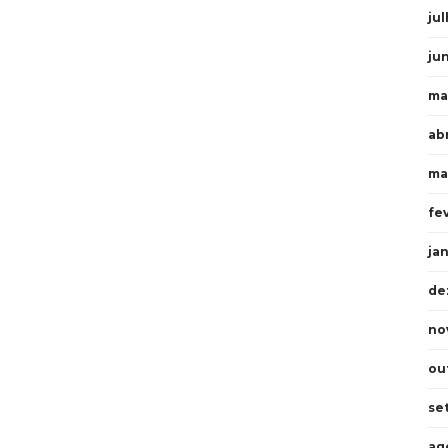
ju
ju
ma
ab
ma
fe
ja
de
no
ou
se
ag