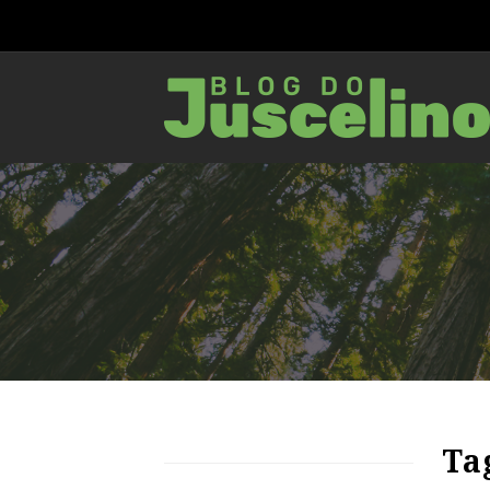
80
1374
0
Ta