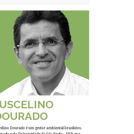
JUSCELINO
DOURADO
celino Dourado é um gestor ambiental brasileiro,