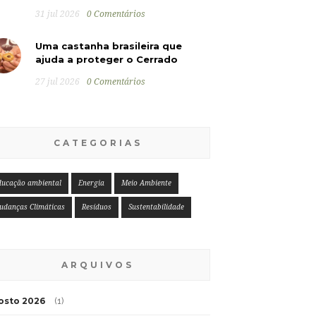
31 jul 2026
0 Comentários
Uma castanha brasileira que
ajuda a proteger o Cerrado
27 jul 2026
0 Comentários
CATEGORIAS
ducação ambiental
Energia
Meio Ambiente
udanças Climáticas
Resíduos
Sustentabilidade
ARQUIVOS
osto 2026
(1)