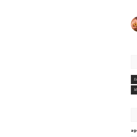
E
M
ag