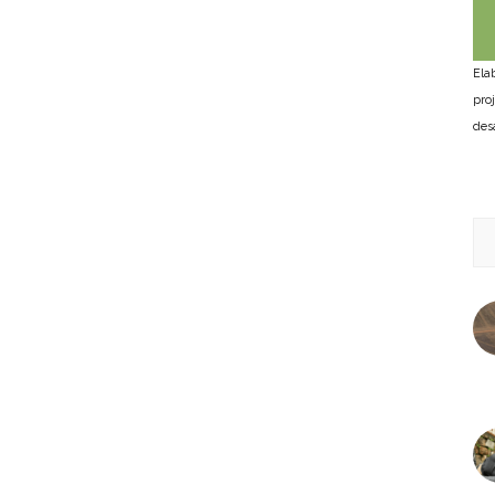
Ela
pro
des