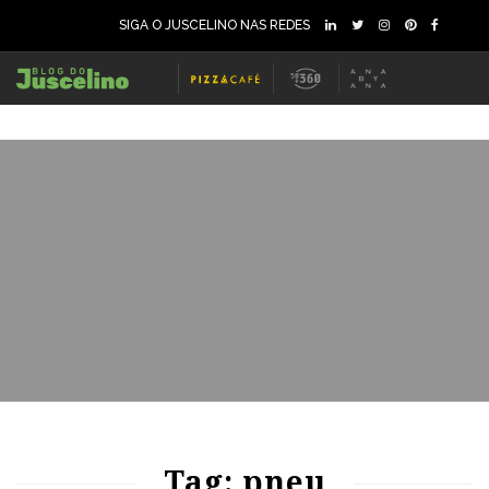
SIGA O JUSCELINO NAS REDES
60
2039
0
Tag: pneu