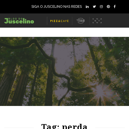
SIGA O JUSCELINO NAS REDES
58
1245
0
Tag: perda