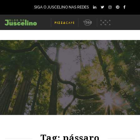
SIGA O JUSCELINO NAS REDES
92
1819
0
107
41470
0
Tag: pássaro