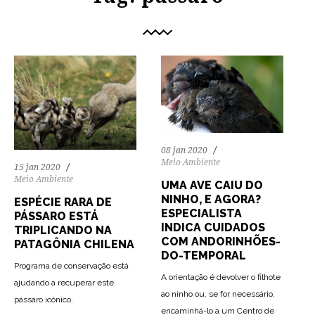
08 jan 2020
Meio Ambiente
15 jan 2020
Meio Ambiente
UMA AVE CAIU DO
NINHO, E AGORA?
ESPÉCIE RARA DE
ESPECIALISTA
PÁSSARO ESTÁ
INDICA CUIDADOS
TRIPLICANDO NA
COM ANDORINHÕES-
PATAGÔNIA CHILENA
DO-TEMPORAL
Programa de conservação está
A orientação é devolver o filhote
ajudando a recuperar este
75
2124
0
ao ninho ou, se for necessário,
pássaro icônico.
encaminhá-lo a um Centro de