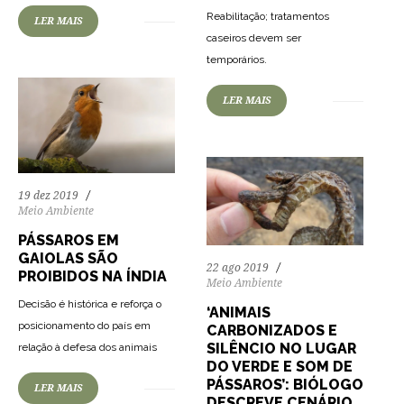
Reabilitação; tratamentos
LER MAIS
caseiros devem ser
65
1406
0
temporários.
LER MAIS
19 dez 2019
Meio Ambiente
PÁSSAROS EM
GAIOLAS SÃO
22 ago 2019
PROIBIDOS NA ÍNDIA
Meio Ambiente
Decisão é histórica e reforça o
‘ANIMAIS
posicionamento do país em
CARBONIZADOS E
SILÊNCIO NO LUGAR
relação à defesa dos animais
DO VERDE E SOM DE
PÁSSAROS’: BIÓLOGO
LER MAIS
DESCREVE CENÁRIO