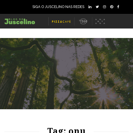
SIGA O JUSCELINO NAS REDES
66
1124
0
66
1328
0
Tag: onu