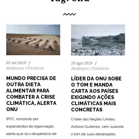
05 set 2019
26 ago 2019
Mudanças Climáticas
Mudanças Climáticas
MUNDO PRECISA DE
LÍDER DA ONU SOBE
OUTRA DIETA
O TOM E MANDA
ALIMENTAR PARA
CARTA AOS PAÍSES
COMBATER A CRISE
EXIGINDO AÇÕES
CLIMÁTICA, ALERTA
CLIMÁTICAS MAIS
ONU
CONCRETAS
IPCC, composto por
O líder das Nações Unidas,
especialistas da organização,
António Guterres, vem subindo
alerta que só o desperdício de
o tom de suas declarações