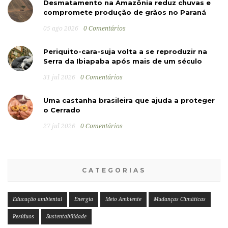
Desmatamento na Amazônia reduz chuvas e
compromete produção de grãos no Paraná
05 ago 2026
0 Comentários
Periquito-cara-suja volta a se reproduzir na
Serra da Ibiapaba após mais de um século
31 jul 2026
0 Comentários
Uma castanha brasileira que ajuda a proteger
o Cerrado
27 jul 2026
0 Comentários
CATEGORIAS
Educação ambiental
Energia
Meio Ambiente
Mudanças Climáticas
Resíduos
Sustentabilidade