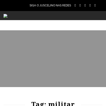
SIGA O JUSCELINO NAS REDES
59
1145
0
Tag: militar