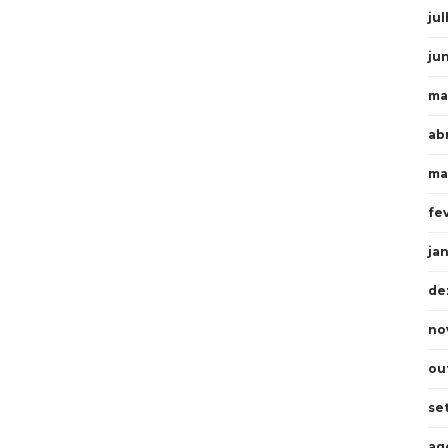
ju
ju
ma
ab
ma
fe
ja
de
no
ou
se
ag