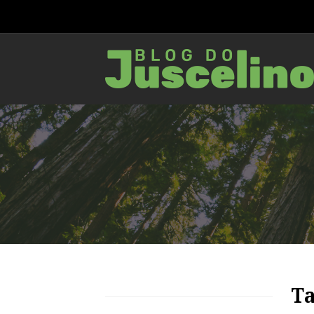
78
1218
0
T