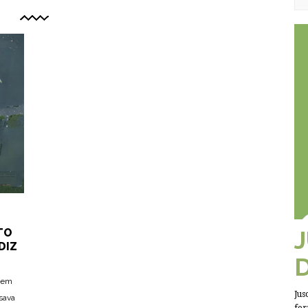
TO
DIZ
s em
Jus
sava