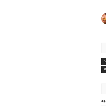
E
M
ag