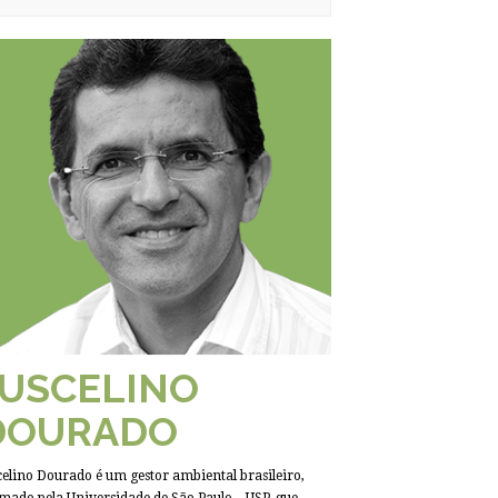
JUSCELINO
DOURADO
celino Dourado é um gestor ambiental brasileiro,