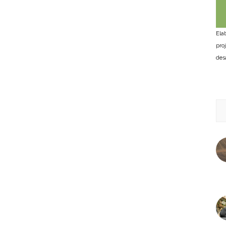
Ela
pro
des