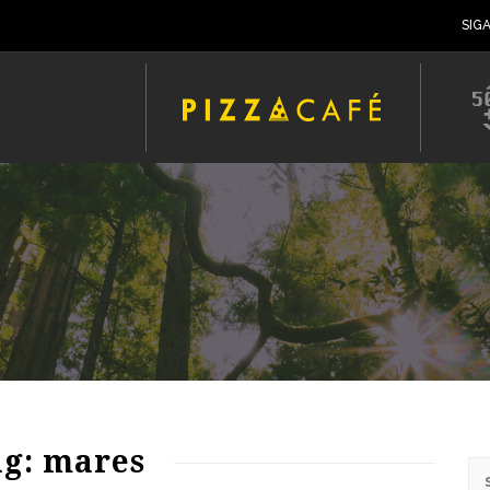
SIG
ag: mares