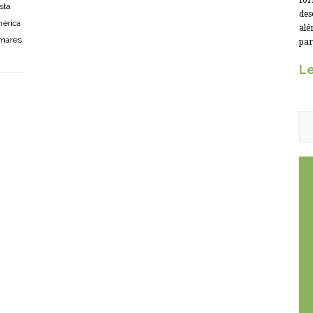
for
sta
des
mérica
alé
 mares.
par
Le