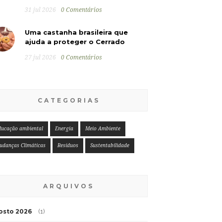
31 jul 2026
0 Comentários
Uma castanha brasileira que
ajuda a proteger o Cerrado
27 jul 2026
0 Comentários
CATEGORIAS
ducação ambiental
Energia
Meio Ambiente
udanças Climáticas
Resíduos
Sustentabilidade
ARQUIVOS
osto 2026
(1)