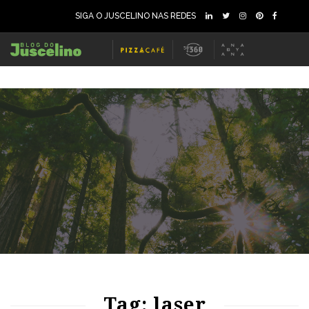
SIGA O JUSCELINO NAS REDES
65
1133
0
Tag: laser