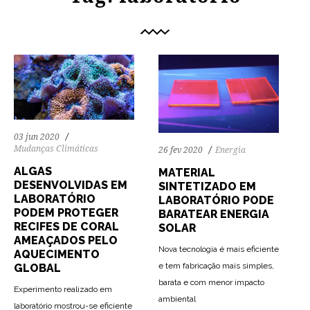
03 jun 2020
Mudanças Climáticas
26 fev 2020
Energia
ALGAS
MATERIAL
DESENVOLVIDAS EM
SINTETIZADO EM
LABORATÓRIO
LABORATÓRIO PODE
PODEM PROTEGER
BARATEAR ENERGIA
RECIFES DE CORAL
SOLAR
AMEAÇADOS PELO
Nova tecnologia é mais eficiente
AQUECIMENTO
e tem fabricação mais simples,
GLOBAL
barata e com menor impacto
Experimento realizado em
69
1612
0
ambiental
laboratório mostrou-se eficiente