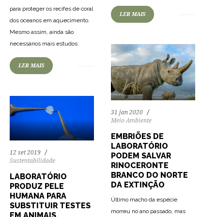
para proteger os recifes de coral
LER MAIS
dos oceanos em aquecimento.
Mesmo assim, ainda são
69
1391
0
necessários mais estudos
LER MAIS
31 jan 2020
Meio Ambiente
EMBRIÕES DE
LABORATÓRIO
12 set 2019
PODEM SALVAR
Sustentabilidade
RINOCERONTE
BRANCO DO NORTE
LABORATÓRIO
DA EXTINÇÃO
PRODUZ PELE
HUMANA PARA
Último macho da espécie
SUBSTITUIR TESTES
morreu no ano passado, mas
EM ANIMAIS