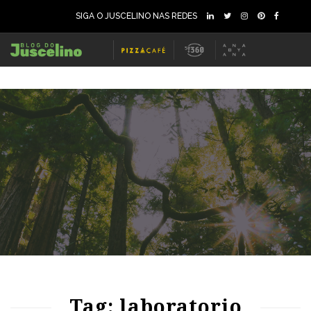
SIGA O JUSCELINO NAS REDES
68
1444
0
70
1149
0
Tag: laboratorio