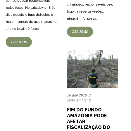
campo buscar responsáveis
criminosos responsáveis pelo
pelos focos. No sábado (31), três
fogo na reserva Areões;
dias depois, o Inpe detectou o
66
1180
0
ninguém foi preso.
maior número de queimadas no
ano no local: 46 focos.
LER MAIS
LER MAIS
16 ago 2019
Meio Ambiente
FIM DO FUNDO
AMAZÔNIA PODE
AFETAR
FISCALIZAÇÃO DO