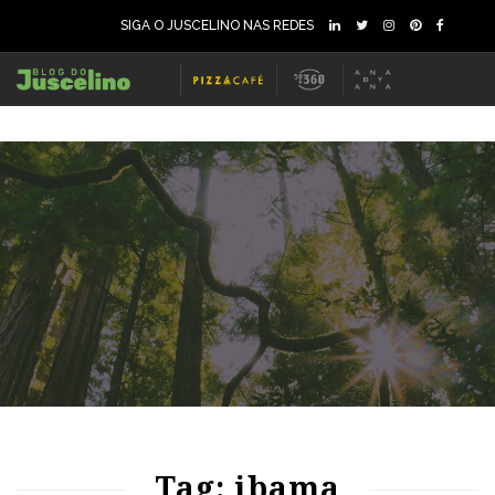
SIGA O JUSCELINO NAS REDES
64
1371
0
66
1157
0
Tag: ibama