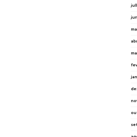
ju
ju
ma
ab
ma
fe
ja
de
no
ou
se
ag