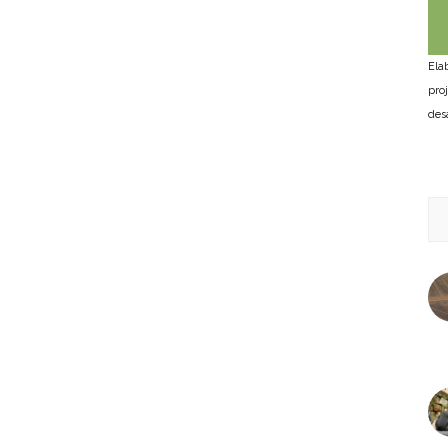
Ela
pro
des