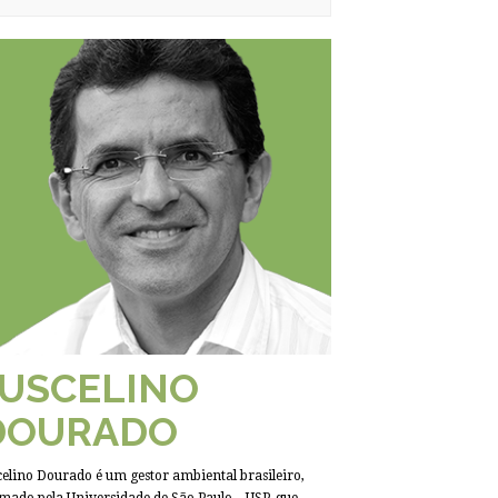
JUSCELINO
DOURADO
celino Dourado é um gestor ambiental brasileiro,