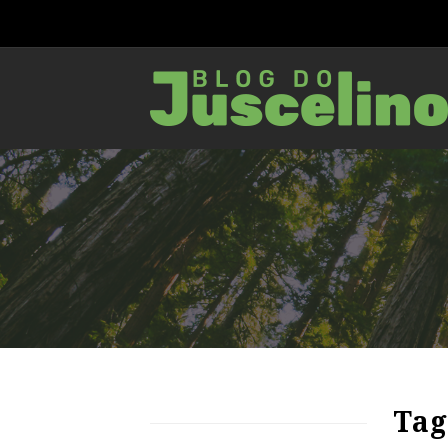
64
1050
0
Tag