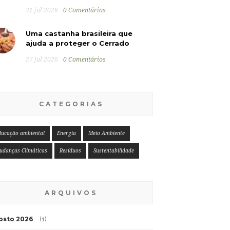
31 jul 2026
0 Comentários
Uma castanha brasileira que
ajuda a proteger o Cerrado
27 jul 2026
0 Comentários
CATEGORIAS
ducação ambiental
Energia
Meio Ambiente
udanças Climáticas
Resíduos
Sustentabilidade
ARQUIVOS
osto 2026
(1)