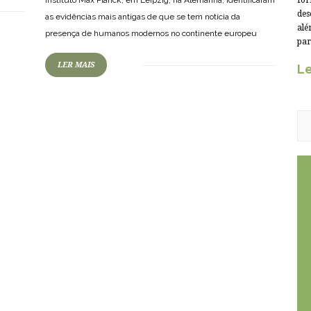
for
des
as evidências mais antigas de que se tem notícia da
alé
presença de humanos modernos no continente europeu
par
LER MAIS
Le