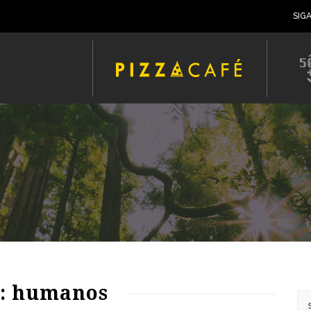
SIG
64
1148
0
: humanos