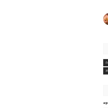
E
M
ag