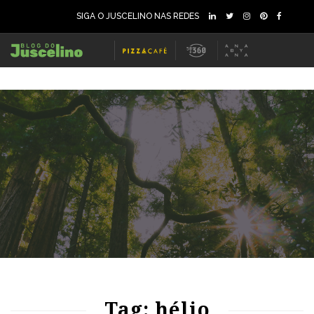
SIGA O JUSCELINO NAS REDES
66
1148
0
Tag: hélio