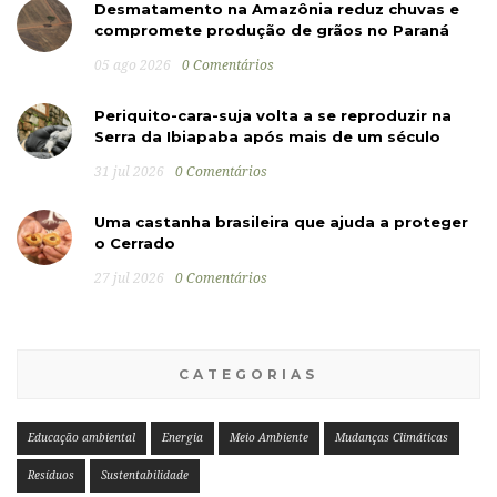
Desmatamento na Amazônia reduz chuvas e
compromete produção de grãos no Paraná
05 ago 2026
0 Comentários
Periquito-cara-suja volta a se reproduzir na
Serra da Ibiapaba após mais de um século
31 jul 2026
0 Comentários
Uma castanha brasileira que ajuda a proteger
o Cerrado
27 jul 2026
0 Comentários
CATEGORIAS
Educação ambiental
Energia
Meio Ambiente
Mudanças Climáticas
Resíduos
Sustentabilidade