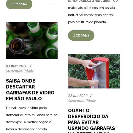
carbono coloca a reciclagem de
LER MAIS
materiais plásticos em escala
industrial como tema central
90
2805
0
para o futuro do planeta.
LER MAIS
03 mar 2020
Sustentabilidade
SAIBA ONDE
DESCARTAR
GARRAFAS DE VIDRO
22 jan 2020
EM SÃO PAULO
Sustentabilidade
Na natureza, o vidro pode
QUANTO
demorar quatro mil anos para se
DESPERDÍCIO DÁ
PARA EVITAR
decompor. A melhor opção é
USANDO GARRAFAS
fazer a destinação correta.