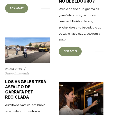
NO BEBEDOURO?
79
1540
0
LER MAIS
Você é do tipo que guarda as
garrafinhas de água mineral
para reutilizá-las depois,
enchendo-as no bebedouro do
trabalho, faculdade, academia
etc.?
74
1324
0
LER MAIS
25 out 2019
Sustentabilidade
LOS ANGELES TERÁ
ASFALTO DE
GARRAFA PET
RECICLADA
Asfalto de plástico, em breve,
será testado no centro da