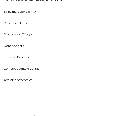
Escolas Sustentáveis, de
Juscelino Dourado
Saiba mais sobre o
RPA
Paper Excellence
Site
Jackson Wijaya
Gengivoplastia
Implante Dentário
Lentes de contato dental
Aparelho ortodôntico