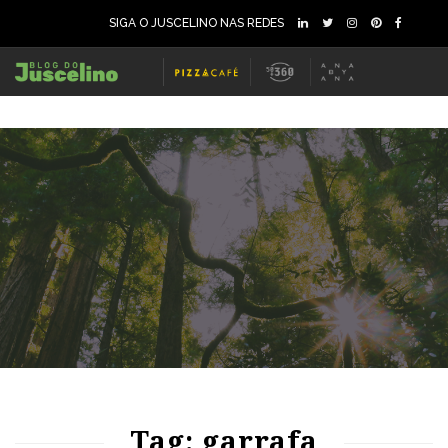
SIGA O JUSCELINO NAS REDES
67
1145
0
69
1240
0
Tag: garrafa