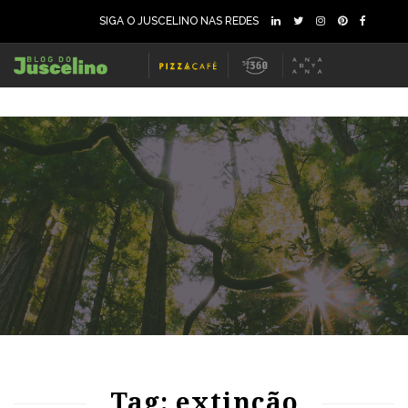
SIGA O JUSCELINO NAS REDES
58
1353
0
73
1539
0
Tag: extinção