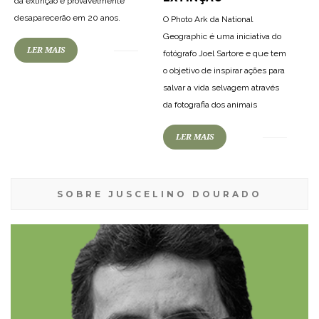
da extinção e provavelmente
desaparecerão em 20 anos.
O Photo Ark da National
Geographic é uma iniciativa do
LER MAIS
fotógrafo Joel Sartore e que tem
o objetivo de inspirar ações para
salvar a vida selvagem através
da fotografia dos animais
LER MAIS
SOBRE JUSCELINO DOURADO