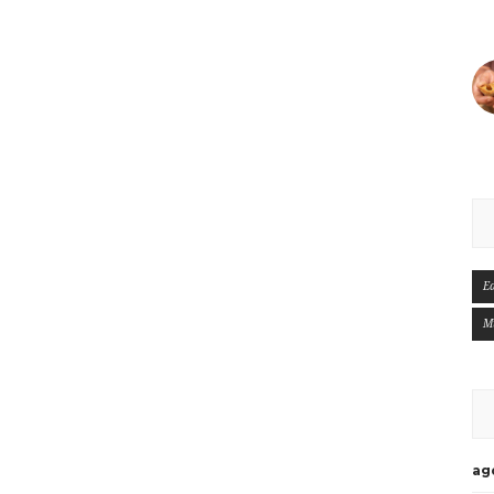
E
M
ag