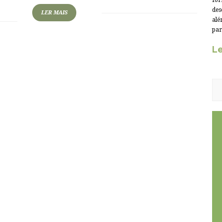
for
des
LER MAIS
alé
par
Le