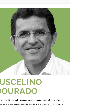
JUSCELINO
DOURADO
celino Dourado é um gestor ambiental brasileiro,