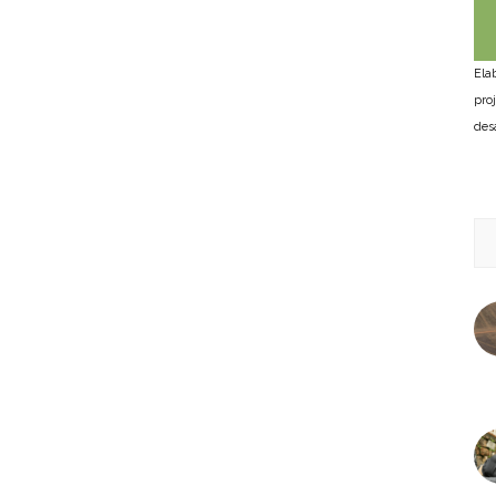
Ela
pro
des