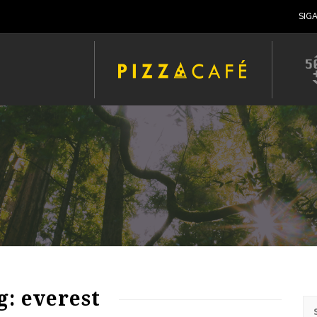
SIG
73
1591
0
g: everest