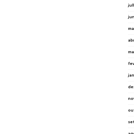
ju
ju
ma
ab
ma
fe
ja
de
no
ou
se
ag