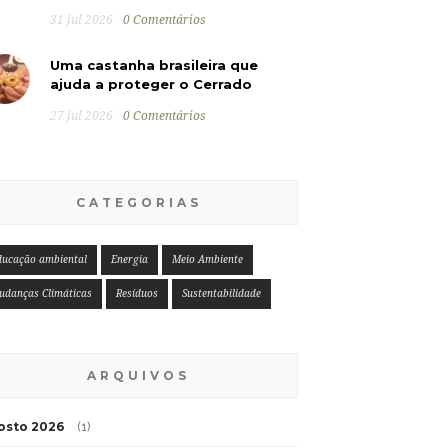
31 jul 2026
0 Comentários
Uma castanha brasileira que
ajuda a proteger o Cerrado
27 jul 2026
0 Comentários
CATEGORIAS
ducação ambiental
Energia
Meio Ambiente
udanças Climáticas
Resíduos
Sustentabilidade
ARQUIVOS
osto 2026
(1)