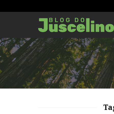
64
1502
0
Ta