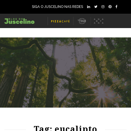
SIGA O JUSCELINO NAS REDES
79
1521
0
Tag: eucalipto