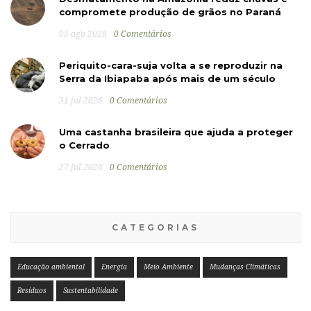
compromete produção de grãos no Paraná
05 ago 2026
0 Comentários
Periquito-cara-suja volta a se reproduzir na
Serra da Ibiapaba após mais de um século
31 jul 2026
0 Comentários
Uma castanha brasileira que ajuda a proteger
o Cerrado
27 jul 2026
0 Comentários
CATEGORIAS
Educação ambiental
Energia
Meio Ambiente
Mudanças Climáticas
Resíduos
Sustentabilidade