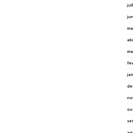
ju
ju
ma
ab
ma
fe
ja
de
no
ou
se
ag