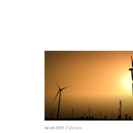
66
1322
0
04 set 2019
Energia