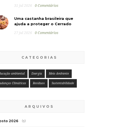
31 jul 2026
0 Comentários
Uma castanha brasileira que
ajuda a proteger o Cerrado
27 jul 2026
0 Comentários
CATEGORIAS
ducação ambiental
Energia
Meio Ambiente
udanças Climáticas
Resíduos
Sustentabilidade
ARQUIVOS
osto 2026
(1)