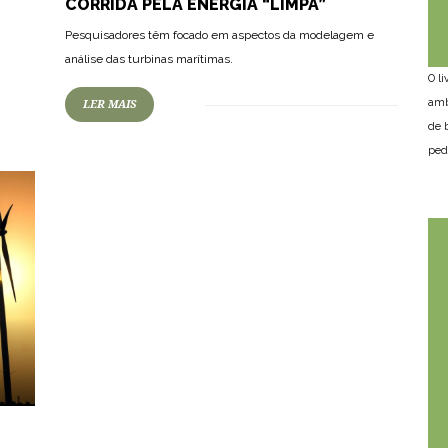
CORRIDA PELA ENERGIA “LIMPA”
Pesquisadores têm focado em aspectos da modelagem e
análise das turbinas marítimas.
O l
amb
LER MAIS
de 
ped