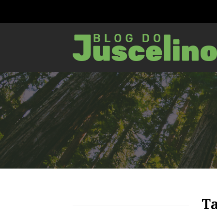
56
1966
0
Ta