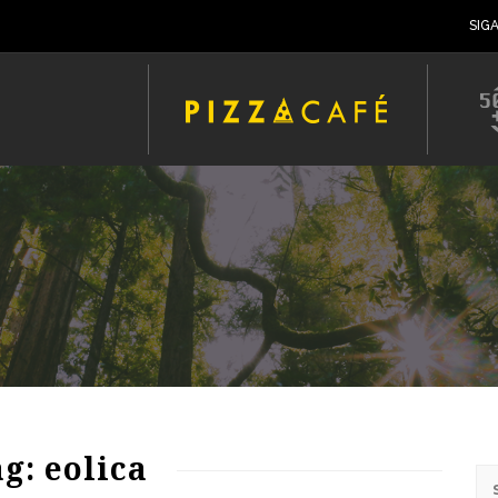
SIG
63
1480
0
g: eolica