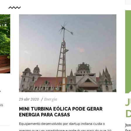
A
29 abr 2020
Energia
is
MINI TURBINA EÓLICA PODE GERAR
ENERGIA PARA CASAS
Equipamento desenvolvido por startup indiana custa o
Jus
72
1155
0
mesmo que um smartphone e pode durar mais do que 20