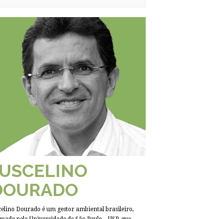
JUSCELINO
DOURADO
celino Dourado é um gestor ambiental brasileiro,