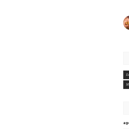
E
M
ag