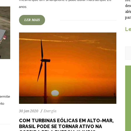
for
des
anos
alé
par
LER MAIS
Le
permite
nto
30 jan 2020
Energia
COM TURBINAS EÓLICAS EM ALTO-MAR,
BRASIL PODE SE TORNAR ATIVO NA