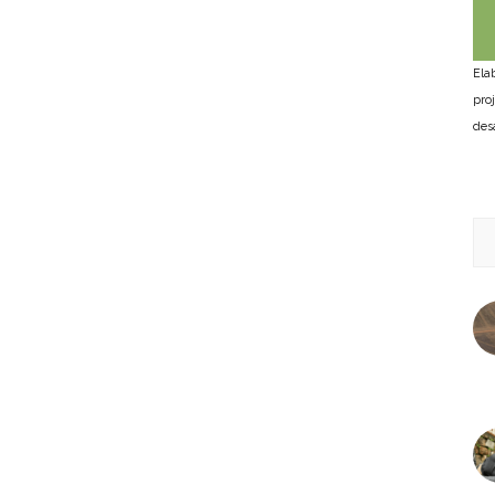
Ela
pro
des