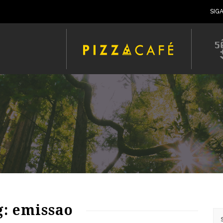
SIG
63
1216
0
g: emissao