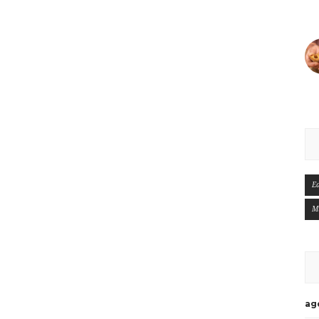
E
M
ag