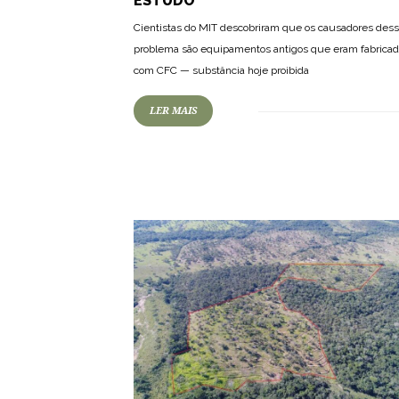
ESTUDO
Cientistas do MIT descobriram que os causadores des
problema são equipamentos antigos que eram fabrica
com CFC — substância hoje proibida
LER MAIS
63
1198
0