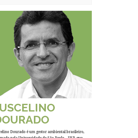
JUSCELINO
DOURADO
celino Dourado é um gestor ambiental brasileiro,