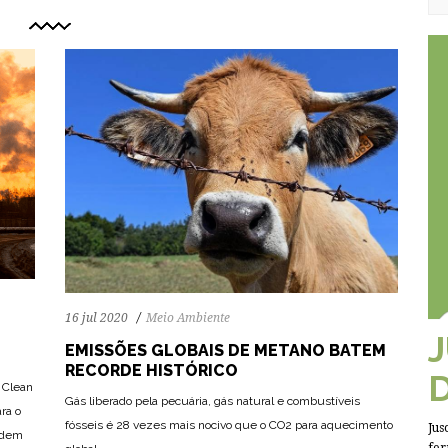
16 jul 2020
Meio Ambiente
EMISSÕES GLOBAIS DE METANO BATEM
RECORDE HISTÓRICO
 Clean
Gás liberado pela pecuária, gás natural e combustíveis
ra o
66
1299
0
fósseis é 28 vezes mais nocivo que o CO2 para aquecimento
Jus
odem