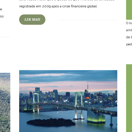
registrada em 2009 após a crise financeira global.
se
dos
LER MAIS
O l
amb
73
1125
0
de 
ped