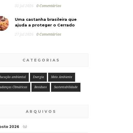
31 jul 2026
0 Comentários
Uma castanha brasileira que
ajuda a proteger o Cerrado
27 jul 2026
0 Comentários
CATEGORIAS
ducação ambiental
Energia
Meio Ambiente
udanças Climáticas
Resíduos
Sustentabilidade
ARQUIVOS
osto 2026
(1)