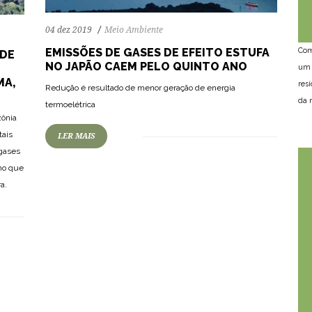
04 dez 2019
Meio Ambiente
Com
EMISSÕES DE GASES DE EFEITO ESTUFA
ODE
NO JAPÃO CAEM PELO QUINTO ANO
um 
MA,
res
Redução é resultado de menor geração de energia
da n
termoelétrica
zônia
tais
LER MAIS
 gases
no que
a.