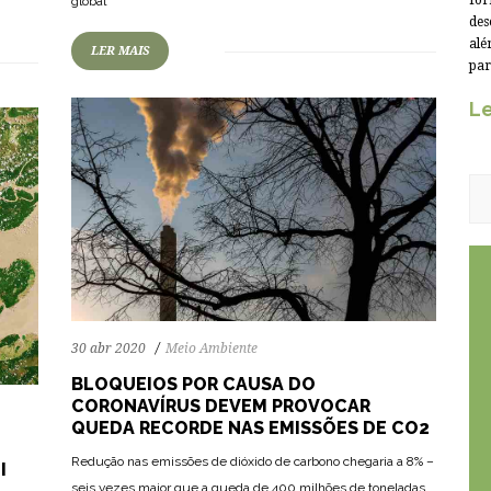
for
global
des
alé
LER MAIS
par
Le
30 abr 2020
Meio Ambiente
BLOQUEIOS POR CAUSA DO
CORONAVÍRUS DEVEM PROVOCAR
QUEDA RECORDE NAS EMISSÕES DE CO2
Redução nas emissões de dióxido de carbono chegaria a 8% –
I
seis vezes maior que a queda de 400 milhões de toneladas