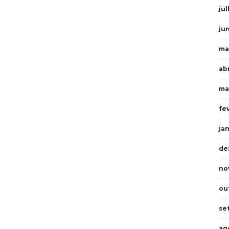
ju
ju
ma
ab
ma
fe
ja
de
no
ou
se
ag