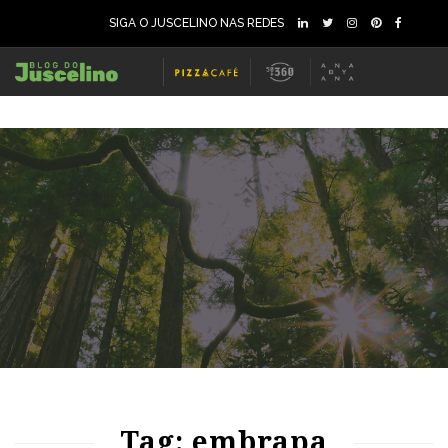
SIGA O JUSCELINO NAS REDES
76
1278
0
Tag: embrapa