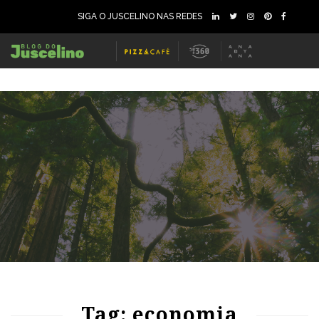
SIGA O JUSCELINO NAS REDES
66
1134
0
63
1132
0
Tag: economia